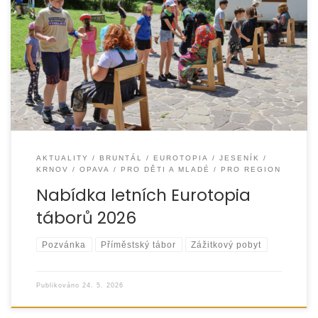
Jako každý rok připravujeme na letní prázdniny řadu
volnočasových aktivit pro děti ze znevýhodněných rodin.
Cílem je zpříjemnit jim dny […]
AKTUALITY
BRUNTÁL
EUROTOPIA
JESENÍK
KRNOV
OPAVA
PRO DĚTI A MLADÉ
PRO REGION
Nabídka letních Eurotopia
táborů 2026
Pozvánka
Příměstský tábor
Zážitkový pobyt
Publikováno
24. 5. 2026