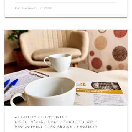
Publikováno
27. 7. 2026
Organizace EUROTOPIA.CZ, o. p. s., úspěšně pokračuje
v realizaci resocializačního programu v Opavě a v Krnově.
Jeho hlavním cílem je pomáhat dospělým lidem, kteří se
[…]
AKTUALITY
EUROTOPIA
KRAJE, MĚSTA A OBCE
KRNOV
OPAVA
PRO DOSPĚLÉ
PRO REGION
PROJEKTY