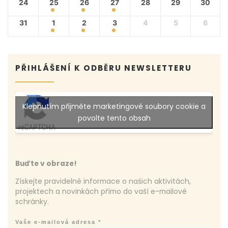
24
25
26
27
28
29
30
31
1
2
3
4
5
6
PŘIHLÁŠENÍ K ODBĚRU NEWSLETTERU
Klepnutím přijměte marketingové soubory cookie a
povolte tento obsah
Buďte v obraze!
Získejte pravidelné informace o našich aktivitách,
projektech a novinkách přímo do vaší e-mailové
schránky.
Vaše e-mailová adresa
*