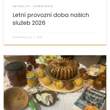
AKTUALITY
EUROTOPIA
Letní provozní doba našich
služeb 2026
Publikováno
23. 6. 2026
V pátek 29. května 2026 se v prostorách Mateřského
centra Krteček v Jeseníku uskutečnilo setkání
pěstounských rodin v rámci aktivity Podpora
svépomocných skupin s názvem […]