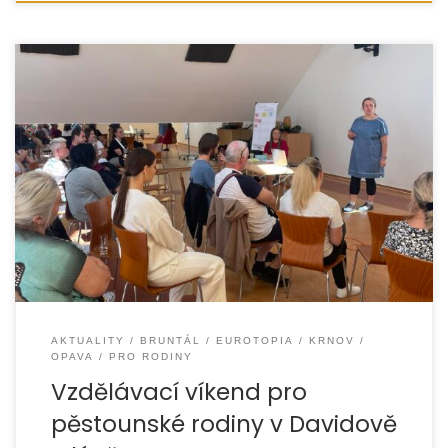
Ve dnech 29. – 31. května 2026 jsme uspořádali další
vzdělávací víkend pro pěstounské rodiny. Tradičně jsme
se setkali v příjemném prostředí […]
AKTUALITY
BRUNTÁL
EUROTOPIA
KRNOV
OPAVA
PRO RODINY
Vzdělávací víkend pro
pěstounské rodiny v Davidově