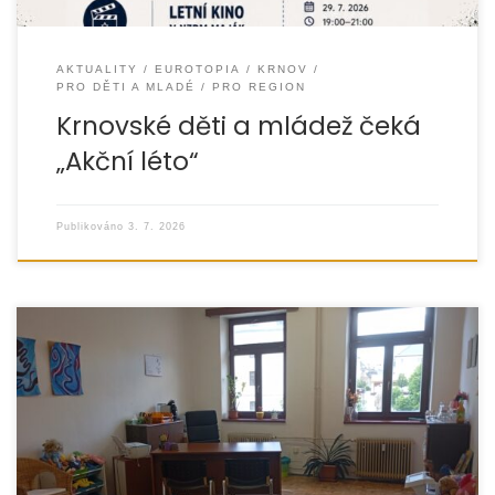
AKTUALITY
EUROTOPIA
KRNOV
PRO DĚTI A MLADÉ
PRO REGION
Krnovské děti a mládež čeká
„Akční léto“
Publikováno
3. 7. 2026
Obyvatelé Bruntálska získávají lepší přístup k odborné
pomoci při řešení dluhů, exekucí a dalších obtížných
životních situací. Organizace EUROTOPIA.CZ rozšiřuje svou
poradenskou síť […]