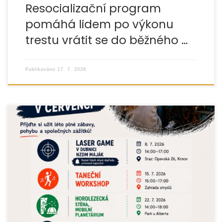
Resocializační program
pomáhá lidem po výkonu
trestu vrátit se do běžného …
Publikováno
17. 7. 2026
Letní prázdniny v Krnově budou letos plné pohybu, tvoření,
hudby a nezapomenutelných zážitků. Město Krnov ve
spolupráci s Armádou spásy
a organizací EUROTOPIA.CZ připravilo pro děti […]