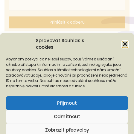
Přihlásit k odběru
Spravovat Souhlas s
cookies
Podporují nás...
Abychom poskytli co nejlepší služby, používáme k ukládání
a/nebo přístupu k informacím o zařízení, technologie jako jsou
soubory cookies. Souhlas s těmito technologiemi nám umožní
zpracovávat údaje, jako je chování při procházení nebo jedinečná
ID na tomto webu. Nesouhlas nebo odvolání souhlasu může
❬
❭
nepříznivě ovlivnit určité vlastnosti a funkce.
Přijmout
Odmítnout
Copyright © 2026 EUROTOPIA.CZ, o.p.s.
Zobrazit předvolby