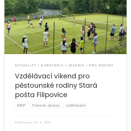
Ve dnech 19. – 21. 6. 2026 jsme realizovali víkendový
vzdělávací pobyt pro pěstouny z oblasti Jesenicka a to
tradičně na Hotelu Stará Pošta […]
AKTUALITY
EUROTOPIA
JESENÍK
PRO RODINY
Vzdělávací víkend pro
pěstounské rodiny Stará
pošta Filipovice
NRP
Tiskové zprávy
vzdělávání
Publikováno
25. 6. 2026