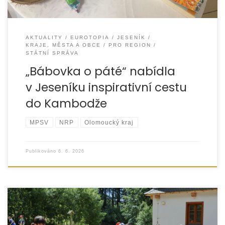
AKTUALITY
EUROTOPIA
JESENÍK
KRAJE, MĚSTA A OBCE
PRO REGION
STÁTNÍ SPRÁVA
„Bábovka o páté“ nabídla
v Jeseníku inspirativní cestu
do Kambodže
MPSV
NRP
Olomoucký kraj
Publikováno
6. 6. 2026