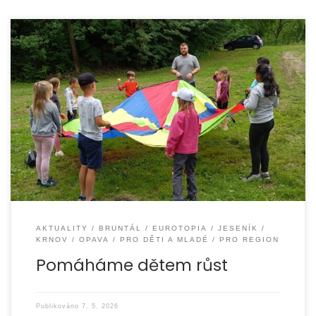
Dejte dětem šanci zažít léto, které si jejich rodiny nemohou
dovolit. Pomozte dětem zažít léto plné radosti, přátelství
a nových zážitků. […]
AKTUALITY
BRUNTÁL
EUROTOPIA
JESENÍK
KRNOV
OPAVA
PRO DĚTI A MLADÉ
PRO REGION
Pomáháme dětem růst
Publikováno
7. 5. 2026