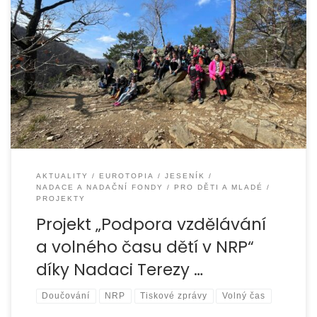
Organizace EUROTOPIA.CZ, o.p.s. úspěšně uzavřela
projekt zaměřený na podporu dětí vyrůstajících
v náhradní rodinné péči na Jesenicku a Krnovsku, který
finančně podpořila […]
AKTUALITY
EUROTOPIA
JESENÍK
NADACE A NADAČNÍ FONDY
PRO DĚTI A MLADÉ
PROJEKTY
Projekt „Podpora vzdělávání
a volného času dětí v NRP“
díky Nadaci Terezy …
Doučování
NRP
Tiskové zprávy
Volný čas