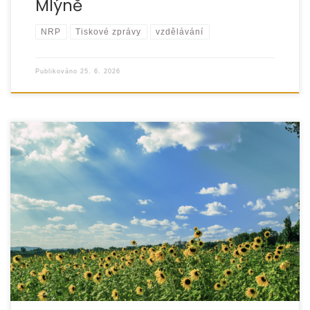
Mlýně
NRP
Tiskové zprávy
vzdělávání
Publikováno
25. 6. 2026
S blížícím se letním obdobím oznamujeme změnu
provozní doby našich služeb. V průběhu měsíců července
a srpna pořádáme řadu zážitkových a pobytových akcí
pro […]