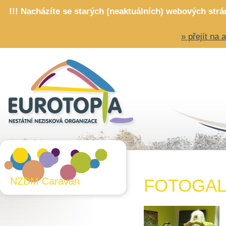
!!! Nacházíte se starých (neaktuálních) webových str
» přejít na
NZDM Caravan
FOTOGAL