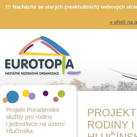
!!! Nacházíte se starých (neaktuálních) webových str
» přejít na
Projekt Poradenské
PROJEKT
služby pro rodiny
RODINY I
i jednotlivce na území
Hlučínska
HLUČÍNS