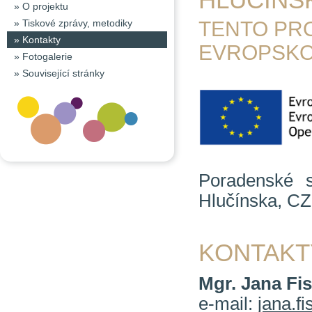
»
O projektu
»
Tiskové zprávy, metodiky
TENTO PR
»
Kontakty
EVROPSKO
»
Fotogalerie
»
Související stránky
Poradenské s
Hlučínska, CZ
KONTAKT
Mgr. Jana Fis
e-mail:
jana.f