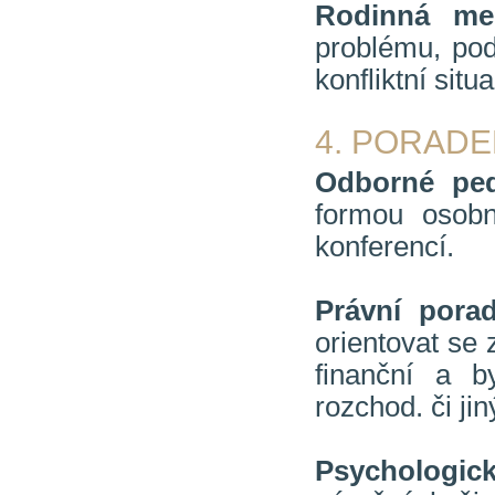
Rodinná me
problému, podp
konfliktní sit
4. PORADE
Odborné ped
formou osobní
konferencí.
Právní porad
orientovat se 
finanční a b
rozchod. či jin
Psychologick