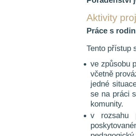
Aktivity pro
Práce s rodi
Tento přístup 
ve způsobu pr
včetně prová
jedné situac
se na práci 
komunity.
v rozsahu p
poskytovan
pedagogický