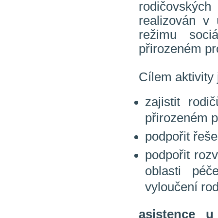
rodičovských
realizován v
režimu soci
přirozeném pro
Cílem aktivity 
zajistit ro
přirozeném p
podpořit řeš
podpořit roz
oblasti péč
vyloučení rod
asistence u