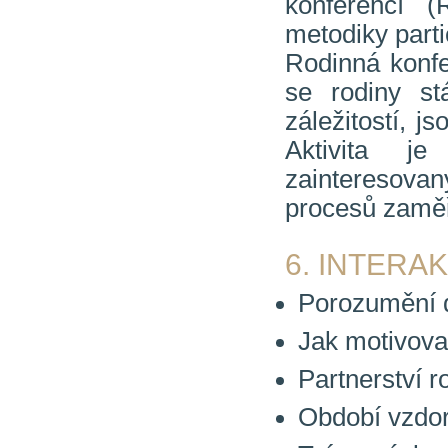
konferencí (
metodiky parti
Rodinná konfe
se rodiny st
záležitostí, 
Aktivita j
zainteresov
procesů zaměř
6. INTERA
Porozumění d
Jak motivovat
Partnerství r
Období vzdoru