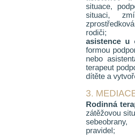
situace, pod
situaci, z
zprostředková
rodiči;
asistence u 
formou podpor
nebo asisten
terapeut podp
dítěte a vytvo
3. MEDIAC
Rodinná tera
zátěžovou sit
sebeobrany, 
pravidel;