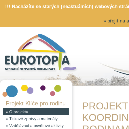
!!! Nacházíte se starých (neaktuálních) webových str
» přejít na
Projekt Klíče pro rodinu
PROJEKT 
»
O projektu
KOORDIN
»
Tiskové zprávy a materiály
»
Vzdělávací a osvětové aktivity
RODINAM