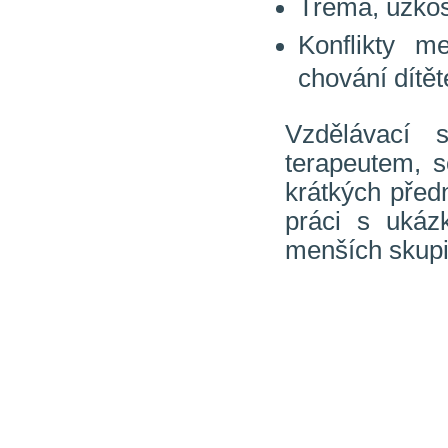
Tréma, úzkos
Konflikty m
chování dítět
Vzdělávací 
terapeutem, 
krátkých před
práci s ukáz
menších skupi