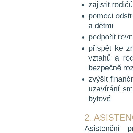
zajistit rodi
pomoci odstra
a dětmi
podpořit rovné
přispět ke z
vztahů a rod
bezpečně roz
zvýšit finanč
uzavírání sm
bytové
2. ASISTE
Asistenční 