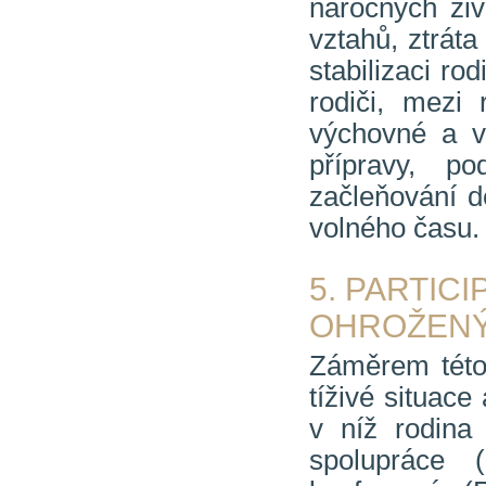
náročných živ
vztahů, ztráta
stabilizaci r
rodiči, mezi 
výchovné a vz
přípravy, p
začleňování dě
volného času.
5. PARTIC
OHROŽENÝ
Záměrem této 
tíživé situace
v níž rodina 
spolupráce