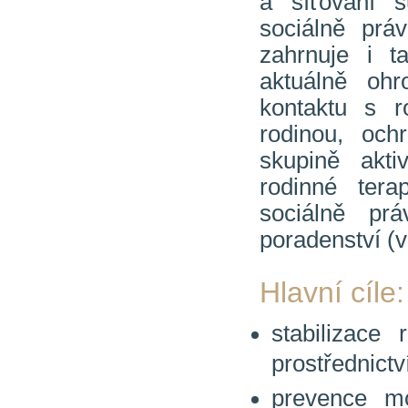
a síťování s
sociálně prá
zahrnuje i t
aktuálně ohr
kontaktu s r
rodinou, och
skupině akti
rodinné ter
sociálně prá
poradenství (vi
Hlavní cíle:
stabilizace
prostřednict
prevence mo