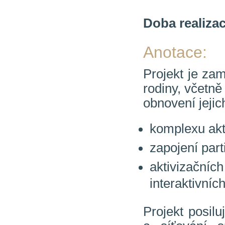
Doba realizac
Anotace:
Projekt je za
rodiny, včetně
obnovení jejic
komplexu akt
zapojení part
aktivizačn
interaktivníc
Projekt posilu