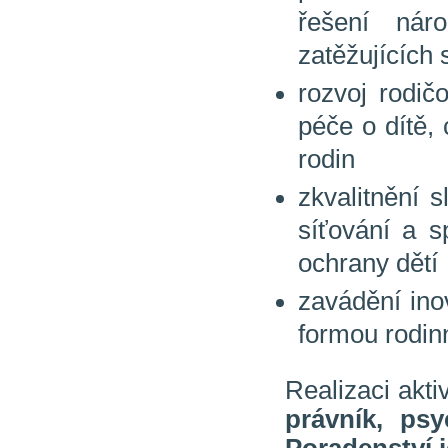
řešení nár
zatěžujících 
rozvoj rodič
péče o dítě, 
rodin
zkvalitnění 
síťování a s
ochrany dětí
zavádění inov
formou rodin
Realizaci akti
právník, psy
Poradenství j