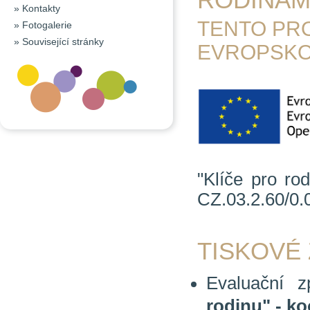
»
Kontakty
TENTO PR
»
Fotogalerie
»
Související stránky
EVROPSKO
"Klíče pro ro
CZ.03.2.60/0.
TISKOVÉ 
Evaluační z
rodinu" - k