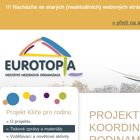
!!! Nacházíte se starých (neaktuálních) webových str
» přejít na
Projekt Klíče pro rodinu
PROJEKT 
»
O projektu
KOORDIN
»
Tiskové zprávy a materiály
»
Vzdělávací a osvětové aktivity
RODINAM