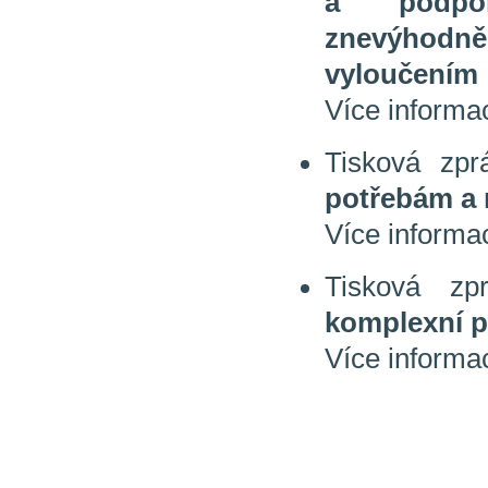
a podpor
znevýhodn
vyloučením
Více informa
Tisková zp
potřebám a 
Více informa
Tisková z
komplexní 
Více informa