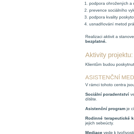
podpora ohrožených a de
prevence sociálního vyl
podpora kvality poskyto
usnadňování metod práce
Realizaci aktivit a stanov
bezplatné.
Aktivity projektu:
Klientům budou poskytnuty
ASISTENČNÍ MED
V rámci tohoto centra jso
Sociální poradentství
ve
dítěte.
Asistenční program
je c
Rodinné terapeutické k
jejich sebeúcty.
Mediace
vede k tvořivosti