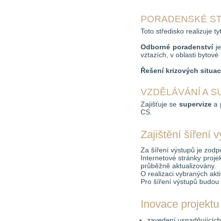
PORADENSKÉ S
Toto středisko realizuje ty
Odborné poradenství
je
vztazích, v oblasti bytové
Řešení krizových situac
VZDĚLÁVÁNÍ A S
Zajišťuje se
supervize
a 
CS.
Zajištění šíření 
Za šíření výstupů je zod
Internetové stránky proj
průběžně aktualizovány.
O realizaci vybraných akti
Pro šíření výstupů budou 
Inovace projektu
zavedení usnadňujících