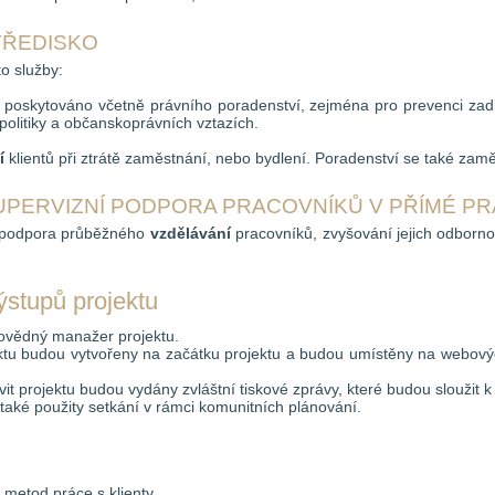
TŘEDISKO
to služby:
 poskytováno včetně právního poradenství, zejména pro prevenci zadl
 politiky a občanskoprávních vztazích.
í
klientů při ztrátě zaměstnání, nebo bydlení. Poradenství se také zaměř
UPERVIZNÍ PODPORA PRACOVNÍKŮ V PŘÍMÉ PRÁ
podpora průběžného
vzdělávání
pracovníků, zvyšování jejich odborno
výstupů projektu
povědný manažer projektu.
ektu budou vytvořeny na začátku projektu a budou umístěny na webový
vit projektu budou vydány zvláštní tiskové zprávy, které budou sloužit k 
také použity setkání v rámci komunitních plánování.
 metod práce s klienty