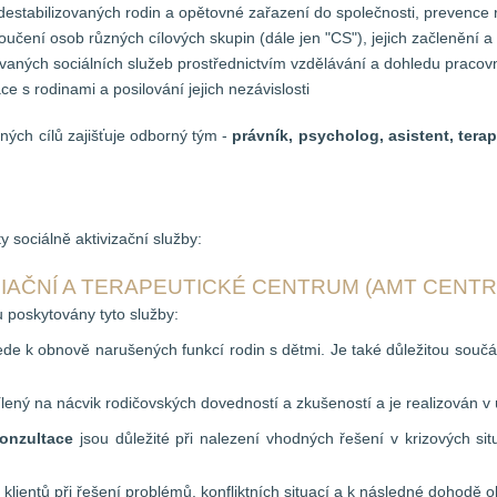
stabilizovaných rodin a opětovné zařazení do společnosti, prevence roz
oučení osob různých cílových skupin (dále jen "CS"), jejich začlenění a 
vaných sociálních služeb prostřednictvím vzdělávání a dohledu pracovn
 s rodinami a posilování jejich nezávislosti
ených cílů zajišťuje odborný tým -
právník, psycholog, asistent, terap
 sociálně aktivizační služby:
IAČNÍ A TERAPEUTICKÉ CENTRUM (AMT CENT
u poskytovány tyto služby:
de k obnově narušených funkcí rodin s dětmi. Je také důležitou součás
ílený na nácvik rodičovských dovedností a zkušeností a je realizován 
onzultace
jsou důležité při nalezení vhodných řešení v krizových si
 klientů při řešení problémů, konfliktních situací a k následné dohodě o