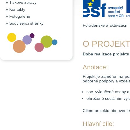
»
Tiskové zprávy
»
Kontakty
»
Fotogalerie
»
Související stránky
Poradenské a aktivizační 
O PROJEK
Doba realizace projektu
Anotace:
Projekt je zaměřen na pos
odborné podpory a vzdělá
soc. vyloučené osoby a 
ohrožené sociálním vylo
Cílem projektu obnovení n
Hlavní cíle: