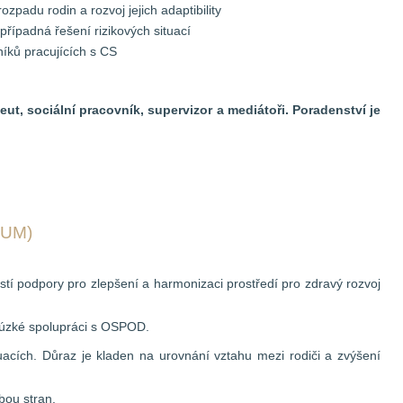
padu rodin a rozvoj jejich adaptibility
případná řešení rizikových situací
íků pracujících s CS
eut, sociální pracovník, supervizor a mediátoři. Poradenství je
RUM)
tí podpory pro zlepšení a harmonizaci prostředí pro zdravý rozvoj
v úzké spolupráci s OSPOD.
tuacích. Důraz je kladen na urovnání vztahu mezi rodiči a zvýšení
bou stran.