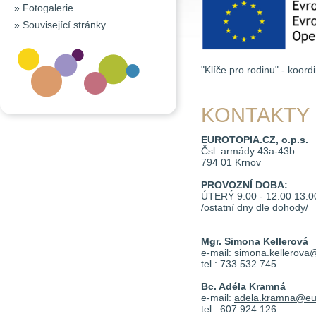
»
Fotogalerie
»
Související stránky
"Klíče pro rodinu" - koo
KONTAKTY
EUROTOPIA.CZ, o.p.s.
Čsl. armády 43a-43b
794 01 Krnov
PROVOZNÍ DOBA:
ÚTERÝ 9:00 - 12:00 13:00
/ostatní dny dle dohody/
Mgr. Simona Kellerová
e-mail:
simona.kellerova
tel.: 733 532 745
Bc. Adéla Kramná
e-mail:
adela.kramna@eur
tel.: 607 924 126