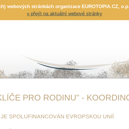
ích) webových stránkách organizace EUROTOPIA.CZ, o.p.s.
» přejít na aktuální webové stránky
KLÍČE PRO RODINU" - KOORDI
 JE SPOLUFINANCOVÁN EVROPSKOU UNIÍ