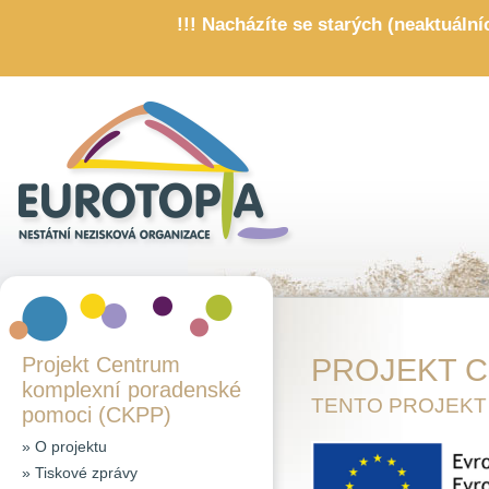
!!! Nacházíte se starých (neaktuáln
Projekt Centrum
PROJEKT C
komplexní poradenské
TENTO PROJEKT
pomoci (CKPP)
»
O projektu
»
Tiskové zprávy