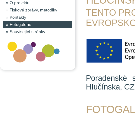
»
O projektu
»
Tiskové zprávy, metodiky
TENTO PR
»
Kontakty
EVROPSKO
»
Fotogalerie
»
Související stránky
Poradenské s
Hlučínska, CZ
FOTOGAL