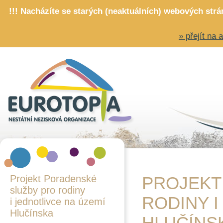
!!! Nacházíte se starých (neaktuálních) webových str
» přejít na
Projekt Poradenské
PROJEKT
služby pro rodiny
RODINY I
i jednotlivce na území
Hlučínska
HLUČÍNS