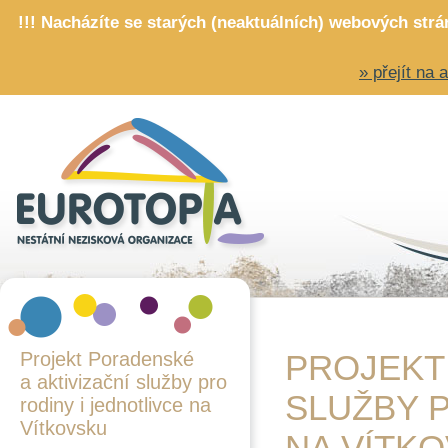
!!! Nacházíte se starých (neaktuálních) webových str
» přejít na
Projekt Poradenské
PROJEKT
a aktivizační služby pro
SLUŽBY P
rodiny i jednotlivce na
Vítkovsku
NA VÍTK