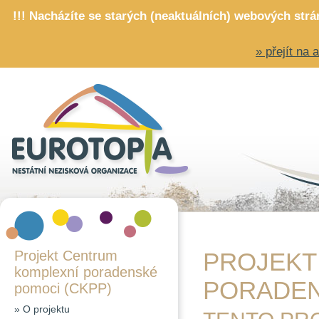
!!! Nacházíte se starých (neaktuálních) webových str
» přejít na
Projekt Centrum
PROJEKT
komplexní poradenské
PORADEN
pomoci (CKPP)
»
O projektu