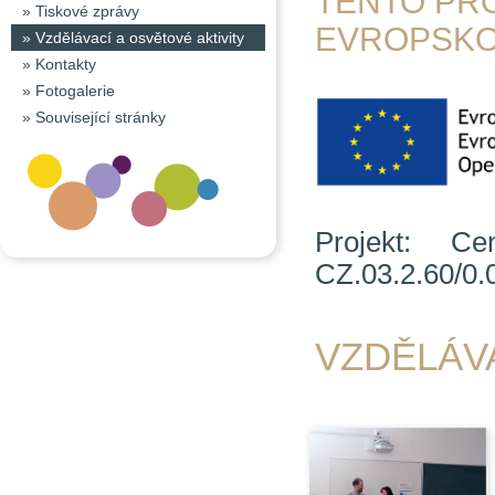
TENTO PR
»
Tiskové zprávy
EVROPSKO
»
Vzdělávací a osvětové aktivity
»
Kontakty
»
Fotogalerie
»
Související stránky
Projekt: C
CZ.03.2.60/0.
VZDĚLÁVA