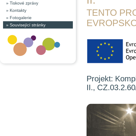
»
Tiskové zprávy
TENTO PR
»
Kontakty
»
Fotogalerie
EVROPSKO
»
Související stránky
Projekt: Kompl
II., CZ.03.2.6