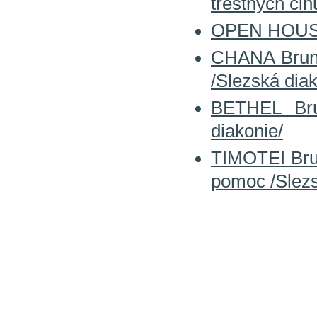
trestných čin
OPEN HOUSE o
CHANA Brunt
/Slezská diak
BETHEL Bru
diakonie/
TIMOTEI Brun
pomoc /Slezs