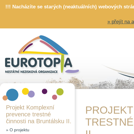
!!! Nacházíte se starých (neaktuálních) webových str
» přejít na
Projekt Komplexní
PROJEKT
prevence trestné
TRESTNÉ
činnosti na Bruntálsku II.
»
O projektu
II.