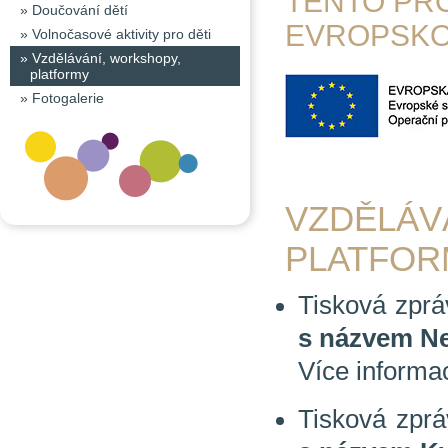
TENTO PR
»
Doučování dětí
EVROPSKO
»
Volnočasové aktivity pro děti
»
Vzdělávání, workshopy,
platformy
»
Fotogalerie
VZDĚLÁV
PLATFOR
Tisková zpr
s názvem Ne
Více informa
Tisková zpr