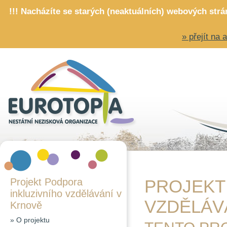
!!! Nacházíte se starých (neaktuálních) webových str
» přejít na
Projekt Podpora
PROJEKT
inkluzivního vzdělávání v
VZDĚLÁV
Krnově
»
O projektu