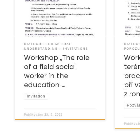
DIALOGUE FOR MUTUAL
DIALOG
UNDERSTANDING – INVITATIONS
POROZU
Workshop „The role
Work
of a field social
teré
worker in the
prac
education …
při 
z ro
Invitation
Pozvá
Publikováno
23. 6. 2022
Publikov