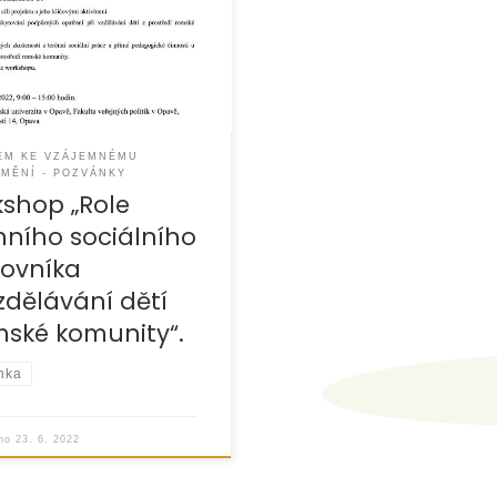
EM KE VZÁJEMNÉMU
MĚNÍ - POZVÁNKY
shop „Role
nního sociálního
ovníka
vzdělávání dětí
mské komunity“.
nka
áno
23. 6. 2022