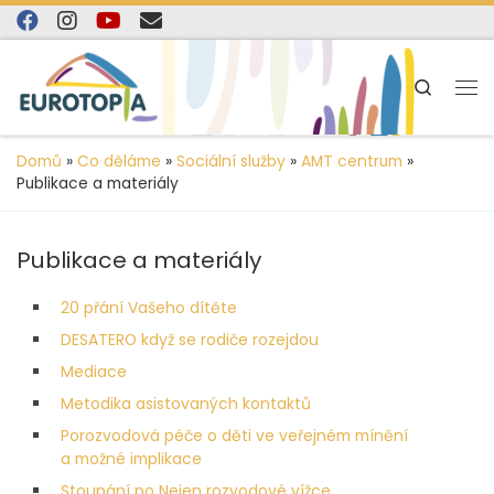
content
Skip to content
Search
Domů
»
Co děláme
»
Sociální služby
»
AMT centrum
»
Publikace a materiály
Publikace a materiály
20 přání Vašeho dítěte
DESATERO když se rodiče rozejdou
Mediace
Metodika asistovaných kontaktů
Porozvodová péče o děti ve veřejném mínění
a možné implikace
Stoupání po Nejen rozvodové vížce