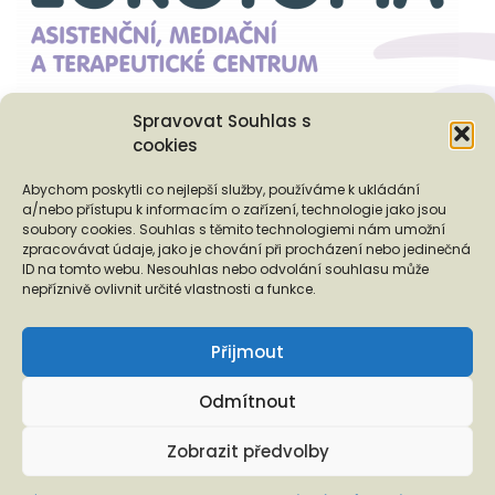
Spravovat Souhlas s
cookies
Podporují nás...
Abychom poskytli co nejlepší služby, používáme k ukládání
a/nebo přístupu k informacím o zařízení, technologie jako jsou
soubory cookies. Souhlas s těmito technologiemi nám umožní
zpracovávat údaje, jako je chování při procházení nebo jedinečná
ID na tomto webu. Nesouhlas nebo odvolání souhlasu může
❬
❭
nepříznivě ovlivnit určité vlastnosti a funkce.
Přijmout
Odmítnout
Copyright © 2026 EUROTOPIA.CZ, o.p.s.
Zobrazit předvolby
Informace o ochraně osobních údajů a s ní spojených právech