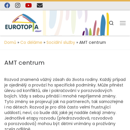
content
Skip to content
Search
Domů
»
Co děláme
»
Sociální služby
»
AMT centrum
AMT centrum
Rozvod znamená vážný zásah do života rodiny. Každý případ
je ojedinělý a provází ho specifické podmínky. Může přinést
úlevu od konfliktů, ale i pokračování v porozvodových
bojích. Vždy s sebou přináší i mnohé nepříjemné změny.
Tyto změny se projevují jak na partnerech, tak samozřejmě
i na dětech. Rozvod je pro dítě často velmi frustrující
událostí, neví, co bude dál, jaké jej nadále čekají změny.
Jednotlivé etapy rozvodu (předrozvodová, rozvodová
a porozvodová) mohou být dětmi vnímány a prožívány
zcela odlišně.