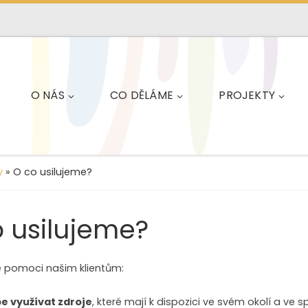
O NÁS
CO DĚLÁME
PROJEKTY
y
»
O co usilujeme?
 usilujeme?
 pomoci našim klientům:
e využívat zdroje
, které mají k dispozici ve svém okolí a ve s