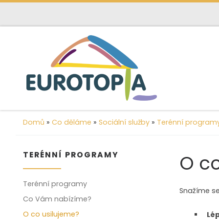
content
Skip to content
Domů
»
Co děláme
»
Sociální služby
»
Terénní program
TERÉNNÍ PROGRAMY
O co
Terénní programy
Snažíme se
Co Vám nabízíme?
O co usilujeme?
Lép