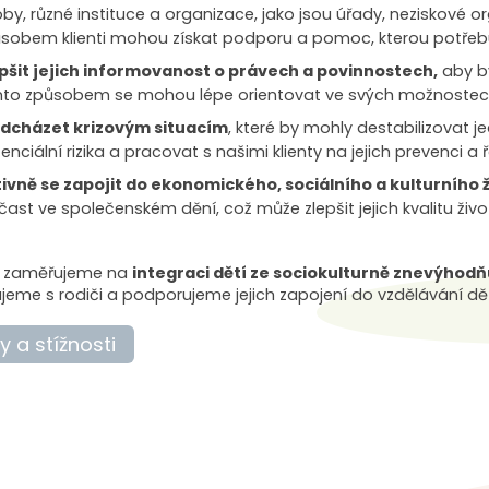
by, různé instituce a organizace, jako jsou úřady, neziskové org
sobem klienti mohou získat podporu a pomoc, kterou potřebují
pšit jejich informovanost o právech a povinnostech,
aby by
to způsobem se mohou lépe orientovat ve svých možnostech 
edcházet krizovým situacím
, které by mohly destabilizovat j
enciální rizika a pracovat s našimi klienty na jejich prevenci a ř
ivně se zapojit do ekonomického, sociálního a kulturního 
čast ve společenském dění, což může zlepšit jejich kvalitu ži
e zaměřujeme na
integraci dětí ze sociokulturně znevýhodň
jeme s rodiči a podporujeme jejich zapojení do vzdělávání dět
 a stížnosti