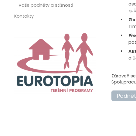
oso
Vaše podněty a stížnosti
způ
Kontakty
Zle
Tím
Př
pot
Akt
a ú
Zároveň s
Spolupracu
Podněty