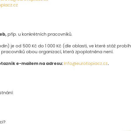
piacz.cz
eb,
příp. u konkrétních pracovníků.
din) je od 500 Kč do 1 000 Kč (dle oblasti, ve které stáž pro
 pracovníků obou organizací, která zpoplatněna není.
dotazník e-mailem na adresu:
info
@eurotopiacz.cz
.
tnání:
ci?