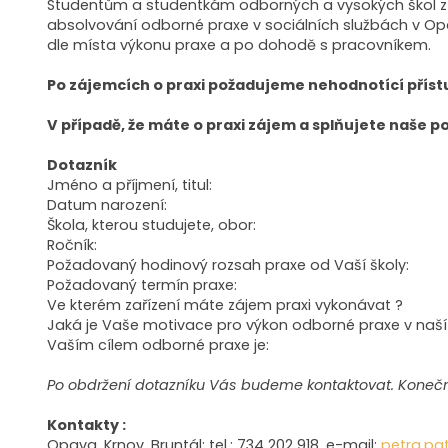
Studentům a studentkám odborných a vysokých škol z ob
absolvování odborné praxe v sociálních službách v Op
dle místa výkonu praxe a po dohodě s pracovníkem.
Po zájemcích o praxi požadujeme nehodnotící přístu
V případě, že máte o praxi zájem a splňujete naše p
Dotazník
Jméno a příjmení, titul:
Datum narození:
Škola, kterou studujete, obor:
Ročník:
Požadovaný hodinový rozsah praxe od Vaší školy:
Požadovaný termín praxe:
Ve kterém zařízení máte zájem praxi vykonávat ?
Jaká je Vaše motivace pro výkon odborné praxe v naší
Vaším cílem odborné praxe je:
Po obdržení dotazníku Vás budeme kontaktovat. Konečné
Kontakty :
Opava, Krnov, Bruntál: tel.: 734 202 918, e-mail:
petra.pa