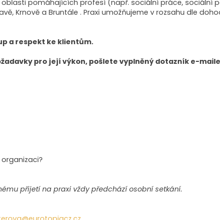
lasti pomáhajících profesí (např. sociální práce, sociální 
avě, Krnově a Bruntále . Praxi umožňujeme v rozsahu dle doh
p a respekt ke klientům.
ožadavky pro její výkon, pošlete vyplněný dotazník e-maile
 organizaci?
mu přijetí na praxi vždy předchází osobní setkání.
terova@eurotopiacz.cz