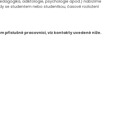
pedagogika, adiktologie, psychologie apod.) nabízíme
ody se studentem nebo studentkou, časové rozložení
m příslušné pracovnici, viz kontakty uvedené níže.