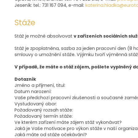
Jeseník: tel.: 731 167 094, e-mail:
katerina.hladka@euroto
Stáže
Stáž je možné absolvovat
v zařízeních sociálních služ
Stáž je zpoplatněna, sazba za jeden pracovní den (8 ho
smlouvy o umožnění stáže. Výjimku tvoří výměnná stáž
V případě, že máte o stáž zájem, pošlete vyplněný 
Dotazník
Jméno a příjmení, titul:
Datum narození:
Vaše předchozí pracovní zkušenosti a současné zaměs
Vystudovaný obor:
Požadovaný rozsah stáže:
Požadovaný termín stáže:
Ve kterém zařízení máte zájem stáž vykonávat?
Jaká je Vaše motivace pro výkon stáže v naší organiza
Jaká máte od stáže očekávání?