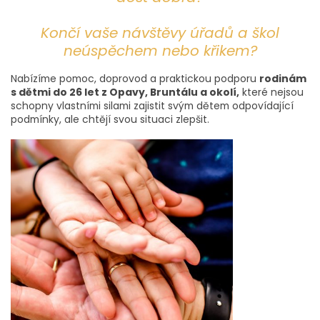
Končí vaše návštěvy úřadů a škol
neúspěchem nebo křikem?
Nabízíme pomoc, doprovod a praktickou podporu
rodinám
s dětmi do 26 let z Opavy, Bruntálu a okolí,
které nejsou
schopny vlastními silami zajistit svým dětem odpovídající
podmínky, ale chtějí svou situaci zlepšit.