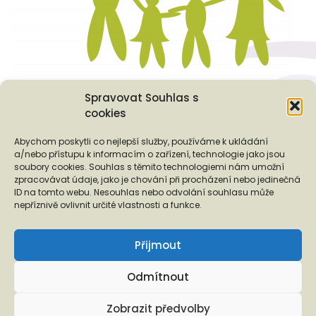
Spravovat Souhlas s
cookies
Podporují nás...
Abychom poskytli co nejlepší služby, používáme k ukládání
a/nebo přístupu k informacím o zařízení, technologie jako jsou
soubory cookies. Souhlas s těmito technologiemi nám umožní
zpracovávat údaje, jako je chování při procházení nebo jedinečná
ID na tomto webu. Nesouhlas nebo odvolání souhlasu může
❬
❭
nepříznivě ovlivnit určité vlastnosti a funkce.
Přijmout
Odmítnout
Copyright © 2026 EUROTOPIA.CZ, o.p.s.
Zobrazit předvolby