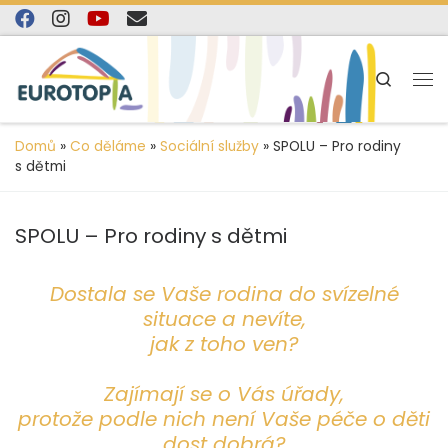
content
Skip to content
Search
Domů
»
Co děláme
»
Sociální služby
»
SPOLU – Pro rodiny
s dětmi
SPOLU – Pro rodiny s dětmi
Dostala se Vaše rodina do svízelné
situace a nevíte,
jak z toho ven?
Zajímají se o Vás úřady,
protože podle nich není Vaše péče o děti
dost dobrá?