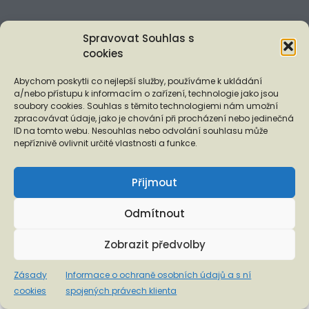
Informace o ochraně osobních údajů a s ní spojených právech
Spravovat Souhlas s
klienta
cookies
Abychom poskytli co nejlepší služby, používáme k ukládání
a/nebo přístupu k informacím o zařízení, technologie jako jsou
soubory cookies. Souhlas s těmito technologiemi nám umožní
zpracovávat údaje, jako je chování při procházení nebo jedinečná
ID na tomto webu. Nesouhlas nebo odvolání souhlasu může
nepříznivě ovlivnit určité vlastnosti a funkce.
Přijmout
Odmítnout
Zobrazit předvolby
Zásady
Informace o ochraně osobních údajů a s ní
cookies
spojených právech klienta