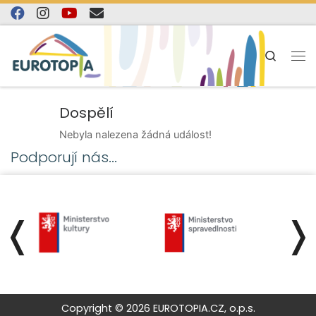
Skip to content
Search
Dospělí
Nebyla nalezena žádná událost!
Podporují nás...
❬
❭
Copyright © 2026 EUROTOPIA.CZ, o.p.s.