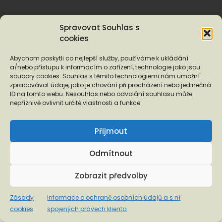
Informace o ochraně osobních údajů a s ní spojených
Spravovat Souhlas s
právech klienta
cookies
Abychom poskytli co nejlepší služby, používáme k ukládání
a/nebo přístupu k informacím o zařízení, technologie jako jsou
soubory cookies. Souhlas s těmito technologiemi nám umožní
zpracovávat údaje, jako je chování při procházení nebo jedinečná
ID na tomto webu. Nesouhlas nebo odvolání souhlasu může
nepříznivě ovlivnit určité vlastnosti a funkce.
Přijmout
Odmítnout
Zobrazit předvolby
Zásady
Informace o ochraně osobních údajů a s ní
cookies
spojených právech klienta