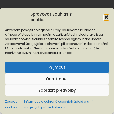
Informace o ochraně osobních údajů a s ní spojených
Spravovat Souhlas s
právech klienta
cookies
Abychom poskytli co nejlepší služby, používáme k ukládání
a/nebo přístupu k informacím o zařízení, technologie jako jsou
soubory cookies. Souhlas s těmito technologiemi nám umožní
zpracovávat údaje, jako je chování při procházení nebo jedinečná
ID na tomto webu. Nesouhlas nebo odvolání souhlasu může
nepříznivě ovlivnit určité vlastnosti a funkce.
Přijmout
Odmítnout
Zobrazit předvolby
Zásady
Informace o ochraně osobních údajů a s ní
cookies
spojených právech klienta