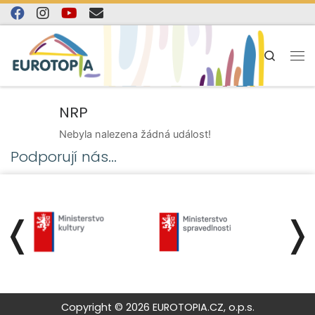
Skip to content
Search
NRP
Nebyla nalezena žádná událost!
Podporují nás...
❬
❭
Copyright © 2026 EUROTOPIA.CZ, o.p.s.