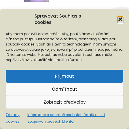
Podporují nás...
Spravovat Souhlas s
cookies
Abychom poskytli co nejlepší služby, používáme k ukládání
a/nebo přístupu k informacím o zařízení, technologie jako jsou
❬
❭
soubory cookies. Souhlas s těmito technologiemi nám umožní
zpracovávat údaje, jako je chování při procházení nebo jedinečná
ID na tomto webu. Nesouhlas nebo odvolání souhlasu může
nepříznivě ovlivnit určité vlastnosti a funkce.
Přijmout
Copyright © 2026 EUROTOPIA.CZ, o.p.s.
Odmítnout
Informace o ochraně osobních údajů a s ní spojených
právech klienta
Zobrazit předvolby
Zásady
Informace o ochraně osobních údajů a s ní
cookies
spojených právech klienta