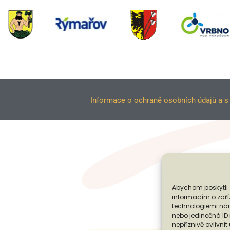
Informace o ochraně osobních údajů a s 
Abychom poskytli 
informacím o zaříz
technologiemi nám
nebo jedinečná I
nepříznivě ovlivnit