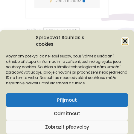
Děti a mládež
Značky:
DĚTI A MLÁDEŽ
Spravovat Souhlas s
cookies
Podporují nás...
Abychom poskytli co nejlepší služby, používáme k ukládání
a/nebo přístupu k informacím o zařízení, technologie jako jsou
soubory cookies. Souhlas s těmito technologiemi nám umožní
zpracovávat údaje, jako je chování při procházení nebo jedinečná
ID na tomto webu. Nesouhlas nebo odvolání souhlasu může
❬
❭
nepříznivě ovlivnit určité vlastnosti a funkce.
Přijmout
Odmítnout
Copyright © 2026 EUROTOPIA.CZ, o.p.s.
Zobrazit předvolby