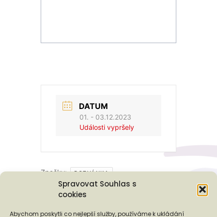
DATUM
01. - 03.12.2023
Události vypršely
Značky:
POZVÁNKA
Spravovat Souhlas s
cookies
Podporují nás...
Abychom poskytli co nejlepší služby, používáme k ukládání