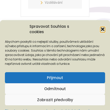
Vzdělávání
Spravovat Souhlas s
cookies
Podporují nás...
Abychom poskytli co nejlepší služby, používáme k ukládání
a/nebo přístupu k informacím o zařízení, technologie jako jsou
soubory cookies. Souhlas s těmito technologiemi nám umožní
zpracovávat údaje, jako je chování při procházení nebo jedinečná
ID na tomto webu. Nesouhlas nebo odvolání souhlasu může
❬
❭
nepříznivě ovlivnit určité vlastnosti a funkce.
Přijmout
Odmítnout
Copyright © 2026 EUROTOPIA.CZ, o.p.s.
Zobrazit předvolby
Informace o ochraně osobních údajů a s ní spojených