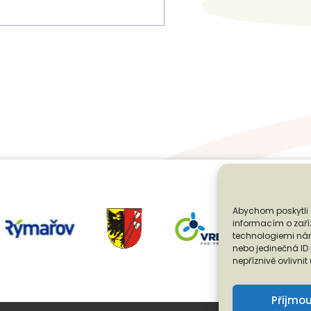
Abychom poskytli 
informacím o zaříz
technologiemi nám
nebo jedinečná I
nepříznivě ovlivnit
Přijmo