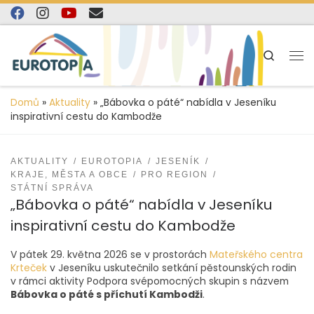
content
Skip to content
Search
Domů
»
Aktuality
»
„Bábovka o páté“ nabídla v Jeseníku
inspirativní cestu do Kambodže
AKTUALITY
EUROTOPIA
JESENÍK
KRAJE, MĚSTA A OBCE
PRO REGION
STÁTNÍ SPRÁVA
„Bábovka o páté“ nabídla v Jeseníku
inspirativní cestu do Kambodže
V pátek 29. května 2026 se v prostorách
Mateřského centra
Krteček
v Jeseníku uskutečnilo setkání pěstounských rodin
v rámci aktivity Podpora svépomocných skupin s názvem
Bábovka o páté s příchutí Kambodži
.