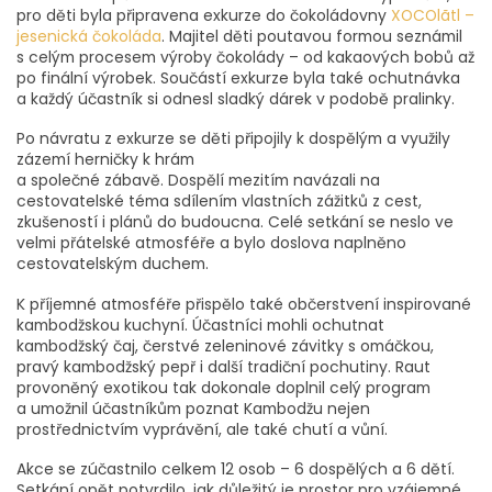
pro děti byla připravena exkurze do čokoládovny
XOCOlãtl –
jesenická čokoláda
. Majitel děti poutavou formou seznámil
s celým procesem výroby čokolády – od kakaových bobů až
po finální výrobek. Součástí exkurze byla také ochutnávka
a každý účastník si odnesl sladký dárek v podobě pralinky.
Po návratu z exkurze se děti připojily k dospělým a využily
zázemí herničky k hrám
a společné zábavě. Dospělí mezitím navázali na
cestovatelské téma sdílením vlastních zážitků z cest,
zkušeností i plánů do budoucna. Celé setkání se neslo ve
velmi přátelské atmosféře a bylo doslova naplněno
cestovatelským duchem.
K příjemné atmosféře přispělo také občerstvení inspirované
kambodžskou kuchyní. Účastníci mohli ochutnat
kambodžský čaj, čerstvé zeleninové závitky s omáčkou,
pravý kambodžský pepř i další tradiční pochutiny. Raut
provoněný exotikou tak dokonale doplnil celý program
a umožnil účastníkům poznat Kambodžu nejen
prostřednictvím vyprávění, ale také chutí a vůní.
Akce se zúčastnilo celkem 12 osob – 6 dospělých a 6 dětí.
Setkání opět potvrdilo, jak důležitý je prostor pro vzájemné