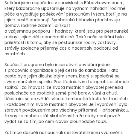
Setkání jsme uspořádali v souvislosti s Bábovkovým dnem,
který každoročně upozorňuje na význam náhradní rodinné
péče a vyjadřuje poděkování pěstounům i všem, kteří je na
jejich cestě podporují. Symbolická bábovka představuje
domov, rodinné zázemí, blízkost
a vzájemnou podporu – hodnoty, které jsou pro pěstounské
rodiny i jejich děti nenahraditelné. Také naše setkání bylo
příležitostí k tomu, aby se pěstounské rodiny zastavily,
strávily společně příjemný čas a načerpaly podporu od
ostatních.
Součástí programu bylo inspirativní povídání jedné
z pracovnic organizace o její cestě do Kambodže. Tato
cesta byla jejím dlouholetým snem, který si společně se
svým manželem splnila. Prostřednictvím fotografií, osobních
zážitků i zajímavostí ze života místních obyvatel přenesla
posluchače do exotické země plné barev, vůní a chutí.
Účastníci se dozvěděli více o kambodžské kultuře, tradicích
i každodenním životě místních obyvatel. Její vyprávění bylo
zároveň povzbuzením pro všechny přítomné – připomínkou,
že sny se mohou stát skutečností a že nikdy není pozdě
vydat se za tím, po čem člověk dlouhodobě touží.
Zatímco dospělí naslouchali cestovatelskému vyprávění,