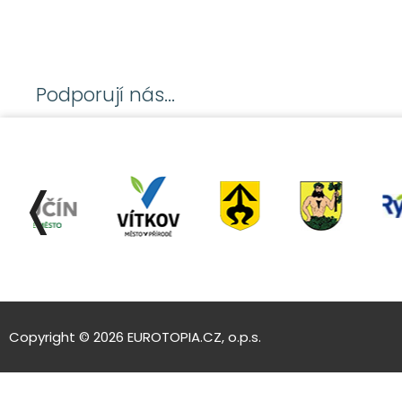
Podporují nás...
❬
Copyright © 2026 EUROTOPIA.CZ, o.p.s.