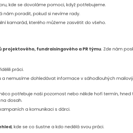
oru, kde se dovoláme pomoci, když potřebujeme.
 nám poradit, pokud si nevíme rady.
itální kamarád, kterého můžeme zasvětit do všeho.
ů projektového, fundraisingového a PR týmu
. Zde nám pos
ělili práci.
elu a nemusíme dohledávat informace v sáhodlouhých mailo
yž něco potřebuje naši pozornost nebo někde hoří termín, hne
j na dosah.
kampaních a komunikaci s dárci.
ehled
, kde se co šustne a kdo nedělá svou práci.