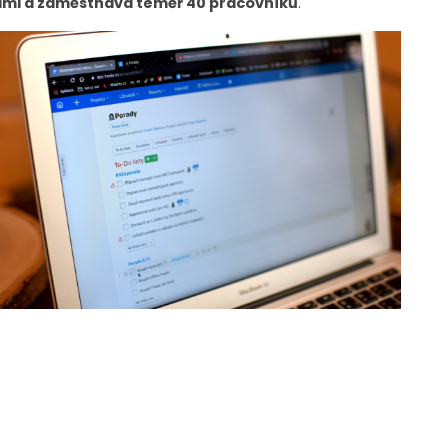
inami a zaměstnává téměř 40 pracovníků
.