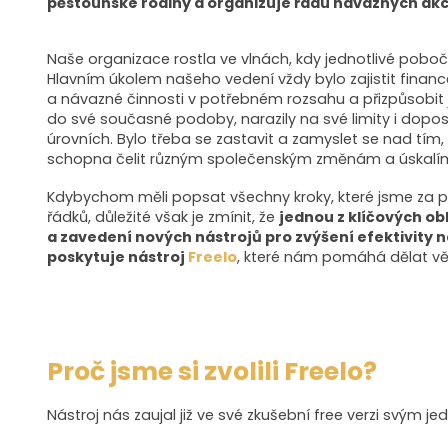
pěstounské rodiny a organizuje řadu návazných akcí
Naše organizace rostla ve vlnách, kdy jednotlivé pobo
Hlavním úkolem našeho vedení vždy bylo zajistit fina
a návazné činnosti v potřebném rozsahu a přizpůsobit 
do své současné podoby, narazily na své limity i dopo
úrovních. Bylo třeba se zastavit a zamyslet se nad tím,
schopna čelit různým společenským změnám a úskalím
Kdybychom měli popsat všechny kroky, které jsme za po
řádků, důležité však je zmínit, že
jednou z klíčových obl
a zavedení nových nástrojů pro zvýšení efektivity
poskytuje nástroj
Freelo
, které nám pomáhá dělat věc
Proč jsme si zvolili Freelo?
Nástroj nás zaujal již ve své zkušební free verzi svým