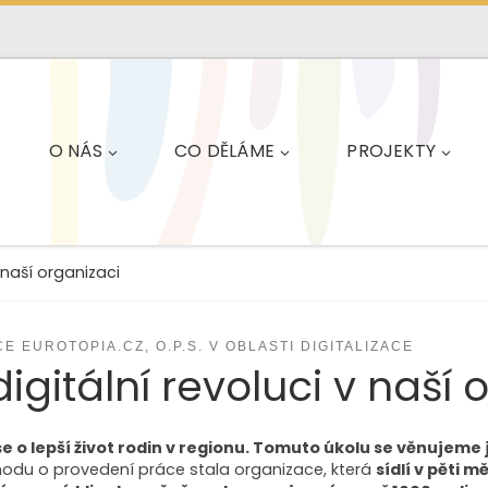
O NÁS
CO DĚLÁME
PROJEKTY
v naší organizaci
 EUROTOPIA.CZ, O.P.S. V OBLASTI DIGITALIZACE
digitální revoluci v naší 
 o lepší život rodin v regionu. Tomuto úkolu se věnujeme ji
ohodu o provedení práce stala organizace, která
sídlí v pěti 