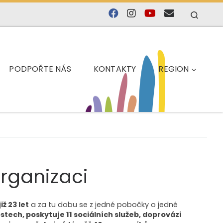
Searc
PODPOŘTE NÁS
KONTAKTY
REGION
organizaci
ž 23 let
a za tu dobu se z jedné pobočky o jedné
městech, poskytuje 11 sociálních služeb, doprovází