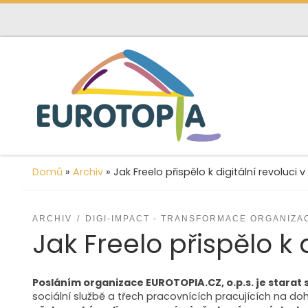
content
Skip to content
Domů
»
Archiv
»
Jak Freelo přispělo k digitální revoluci 
ARCHIV
DIGI-IMPACT - TRANSFORMACE ORGANIZACE
Jak Freelo přispělo k 
Posláním organizace EUROTOPIA.CZ, o.p.s. je starat se
sociální službě a třech pracovnících pracujících na d