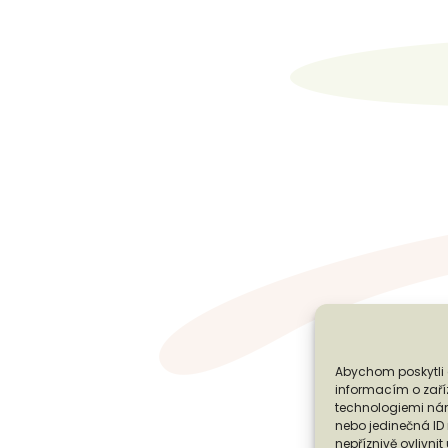
Abychom poskytli 
informacím o zaříz
technologiemi nám
nebo jedinečná I
nepříznivě ovlivnit