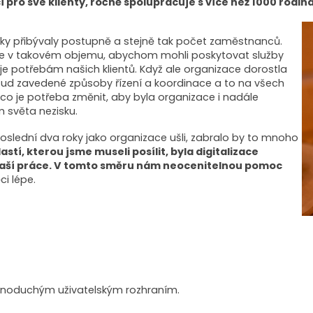
 pro své klienty, ročně spolupracuje s více než 1000 rod
čky přibývaly postupně a stejně tak počet zaměstnanců.
nce v takovém objemu, abychom mohli poskytovat služby
je potřebám našich klientů. Když ale organizace dorostla
sud zavedené způsoby řízení a koordinace a to na všech
 co je potřeba změnit, aby byla organizace i nadále
 světa nezisku.
slední dva roky jako organizace ušli, zabralo by to mnoho
astí, kterou jsme museli posílit, byla digitalizace
 naší práce. V tomto směru nám neocenitelnou pomoc
i lépe.
 jednoduchým uživatelským rozhraním.