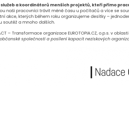
 služeb a koordinátorů menších projektů, kteří přímo pracuj
mohou naši pracovníci trávit méně času u počítačů a více se sou
tní akce, kterých během roku organizujeme desítky – jednodenn
ou soutěž a mnoho dalších.
PACT – Transformace organizace EUROTOPIA.CZ, o.p.s. v oblasti 
 občanské společnosti a posílení kapacit neziskových organiz