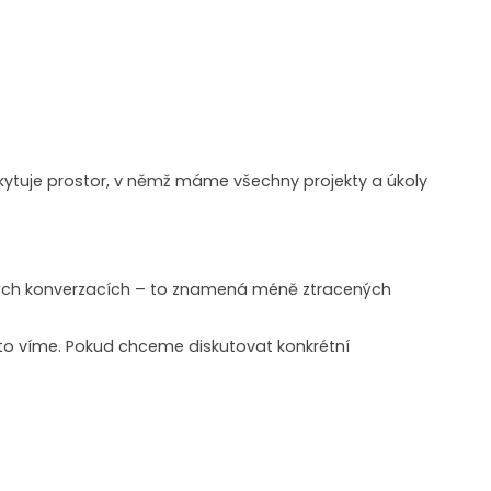
kytuje prostor, v němž máme všechny projekty a úkoly
vých konverzacích – to znamená méně ztracených
d to víme. Pokud chceme diskutovat konkrétní