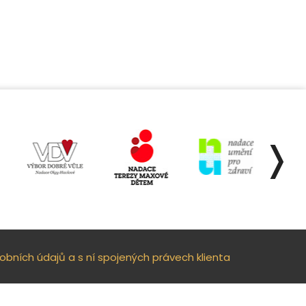
❭
bních údajů a s ní spojených právech klienta