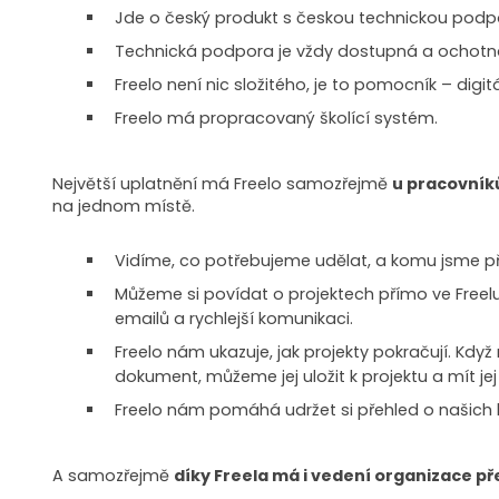
Jde o český produkt s českou technickou podp
Technická podpora je vždy dostupná a ochotná
Freelo není nic složitého, je to pomocník – dig
Freelo má propracovaný školící systém.
Největší uplatnění má Freelo samozřejmě
u pracovník
na jednom místě.
Vidíme, co potřebujeme udělat, a komu jsme přid
Můžeme si povídat o projektech přímo ve Fre
emailů a rychlejší komunikaci.
Freelo nám ukazuje, jak projekty pokračují. Kd
dokument, můžeme jej uložit k projektu a mít je
Freelo nám pomáhá udržet si přehled o našich 
A samozřejmě
díky Freela má i vedení organizace př