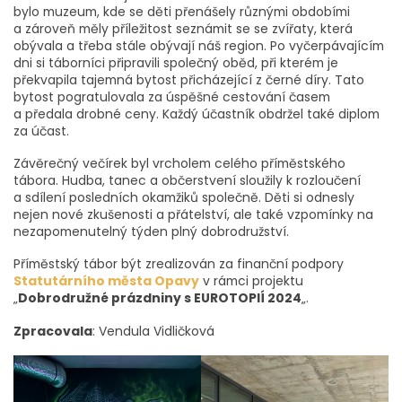
bylo muzeum, kde se děti přenášely různými obdobími
a zároveň měly příležitost seznámit se se zvířaty, která
obývala a třeba stále obývají náš region. Po vyčerpávajícím
dni si táborníci připravili společný oběd, při kterém je
překvapila tajemná bytost přicházející z černé díry. Tato
bytost pogratulovala za úspěšné cestování časem
a předala drobné ceny. Každý účastník obdržel také diplom
za účast.
Závěrečný večírek byl vrcholem celého příměstského
tábora. Hudba, tanec a občerstvení sloužily k rozloučení
a sdílení posledních okamžiků společně. Děti si odnesly
nejen nové zkušenosti a přátelství, ale také vzpomínky na
nezapomenutelný týden plný dobrodružství.
Příměstský tábor být zrealizován za finanční podpory
Statutárního města Opavy
v rámci projektu
„
Dobrodružné prázdniny s EUROTOPIÍ 2024
„.
Zpracovala
: Vendula Vidličková