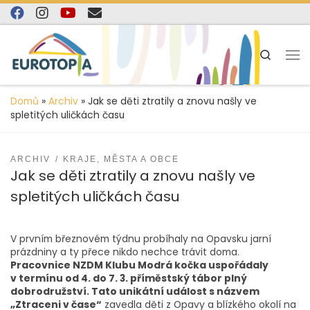
content
Skip to content
Search
Domů
»
Archiv
»
Jak se děti ztratily a znovu našly ve
spletitých uličkách času
ARCHIV
KRAJE, MĚSTA A OBCE
Jak se děti ztratily a znovu našly ve
spletitých uličkách času
V prvním březnovém týdnu probíhaly na Opavsku jarní
prázdniny a ty přece nikdo nechce trávit doma.
Pracovnice NZDM Klubu Modrá kočka uspořádaly
v termínu od 4. do 7. 3. příměstský tábor plný
dobrodružství. Tato unikátní událost s názvem
„Ztraceni v čase“
zavedla děti z Opavy a blízkého okolí na