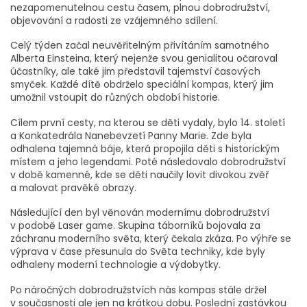
nezapomenutelnou cestu časem, plnou dobrodružství,
objevování a radosti ze vzájemného sdílení.
Celý týden začal neuvěřitelným přivítáním samotného
Alberta Einsteina, který nejenže svou genialitou očaroval
účastníky, ale také jim představil tajemství časových
smyček. Každé dítě obdrželo speciální kompas, který jim
umožnil vstoupit do různých období historie.
Cílem první cesty, na kterou se děti vydaly, bylo 14. století
a Konkatedrála Nanebevzetí Panny Marie. Zde byla
odhalena tajemná báje, která propojila děti s historickým
místem a jeho legendami. Poté následovalo dobrodružství
v době kamenné, kde se děti naučily lovit divokou zvěř
a malovat pravěké obrazy.
Následující den byl věnován modernímu dobrodružství
v podobě Laser game. Skupina táborníků bojovala za
záchranu moderního světa, který čekala zkáza. Po výhře se
výprava v čase přesunula do Světa techniky, kde byly
odhaleny moderní technologie a výdobytky.
Po náročných dobrodružstvích nás kompas stále držel
v současnosti ale jen na krátkou dobu. Poslední zastávkou