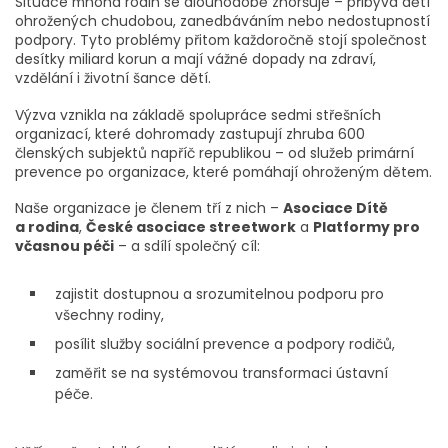
Situace mnoha rodin se dlouhodobě zhoršuje – přibývá dětí
ohrožených chudobou, zanedbáváním nebo nedostupností
podpory. Tyto problémy přitom každoročně stojí společnost
desítky miliard korun a mají vážné dopady na zdraví,
vzdělání i životní šance dětí.
Výzva vznikla na základě spolupráce sedmi střešních
organizací, které dohromady zastupují zhruba 600
členských subjektů napříč republikou – od služeb primární
prevence po organizace, které pomáhají ohroženým dětem.
Naše organizace je členem tří z nich –
Asociace Dítě
a rodina
,
České asociace streetwork
a
Platformy pro
včasnou péči
– a sdílí společný cíl:
zajistit dostupnou a srozumitelnou podporu pro
všechny rodiny,
posílit služby sociální prevence a podpory rodičů,
zaměřit se na systémovou transformaci ústavní
péče.