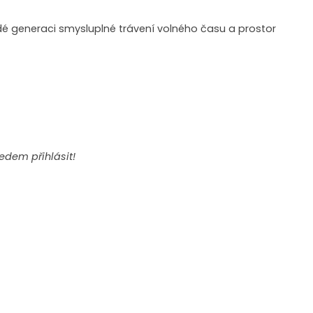
é generaci smysluplné trávení volného času a prostor
edem přihlásit!