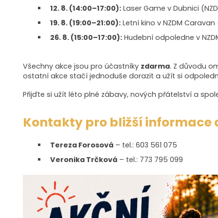
12. 8. (14:00–17:00):
Laser Game v Dubnici (NZD
19. 8. (19:00–21:00):
Letní kino v NZDM Caravan 
26. 8. (15:00–17:00):
Hudební odpoledne v NZD
Všechny akce jsou pro účastníky
zdarma
. Z důvodu o
ostatní akce stačí jednoduše dorazit a užít si odpol
Přijďte si užít léto plné zábavy, nových přátelství a spo
Kontakty pro bližší informace 
Tereza Forosová
– tel.: 603 561 075
Veronika Trčková
– tel.: 773 795 099