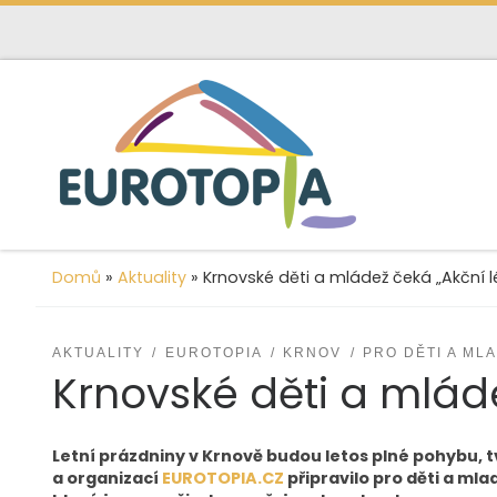
content
Skip to content
Domů
»
Aktuality
»
Krnovské děti a mládež čeká „Akční 
AKTUALITY
EUROTOPIA
KRNOV
PRO DĚTI A ML
Krnovské děti a mlád
Letní prázdniny v Krnově budou letos plné pohybu,
a organizací
EUROTOPIA.CZ
připravilo pro děti a ml