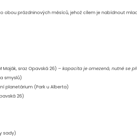
do obou prázdninových měsíců, jehož cílem je nabídnout mlad
 Maják, sraz Opavská 26) –
kapacita je omezená, nutné se př
a smyslů)
í planetárium (Park u Alberta)
Opavská 26)
y sady)