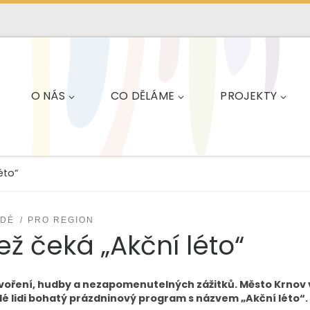
O NÁS
CO DĚLÁME
PROJEKTY
léto“
ADÉ
PRO REGION
ež čeká „Akční léto“
 tvoření, hudby a nezapomenutelných zážitků. Město Krnov
adé lidi bohatý prázdninový program s názvem „Akční léto“. 