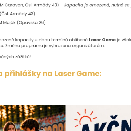
M Caravan, Čsl. Armády 43) –
kapacita je omezená, nutné se 
(Čsl. Armády 43)
M Maják (Opavská 26)
mezené kapacity u obou termínů oblíbené
Laser Game
je však
edne. Změna programu je vyhrazena organizátorům.
lečných zážitků!
a přihlášky na Laser Game: