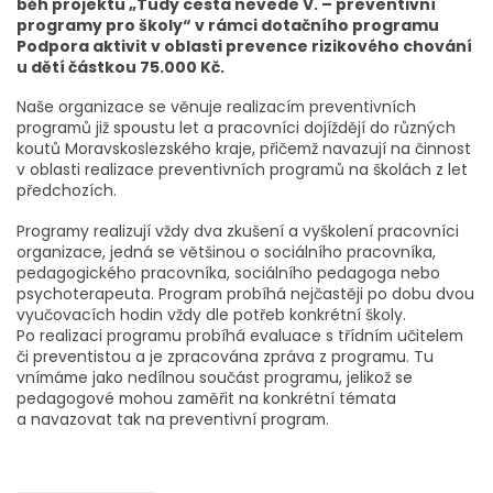
běh projektu „Tudy cesta nevede V. – preventivní
programy pro školy“ v rámci dotačního programu
Podpora aktivit v oblasti prevence rizikového chování
u dětí částkou 75.000 Kč.
Naše organizace se věnuje realizacím preventivních
programů již spoustu let a pracovníci dojíždějí do různých
koutů Moravskoslezského kraje, přičemž navazují na činnost
v oblasti realizace preventivních programů na školách z let
předchozích.
Programy realizují vždy dva zkušení a vyškolení pracovníci
organizace, jedná se většinou o sociálního pracovníka,
pedagogického pracovníka, sociálního pedagoga nebo
psychoterapeuta. Program probíhá nejčastěji po dobu dvou
vyučovacích hodin vždy dle potřeb konkrétní školy.
Po realizaci programu probíhá evaluace s třídním učitelem
či preventistou a je zpracována zpráva z programu. Tu
vnímáme jako nedílnou součást programu, jelikož se
pedagogové mohou zaměřit na konkrétní témata
a navazovat tak na preventivní program.