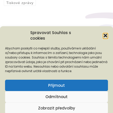
Tiskové zprávy
Spravovat Souhlas s
cookies
Podporují nás...
Abychom poskytli co nejlepší služby, používáme k ukládání
a/nebo přístupu k informacím o zařízení, technologie jako jsou
soubory cookies. Souhlas s těmito technologiemi nám umožní
zpracovávat údaje, jako je chování při procházení nebo jedinečná
ID na tomto webu. Nesouhlas nebo odvolání souhlasu může
❬
❭
nepříznivě ovlivnit určité vlastnosti a funkce.
Přijmout
Odmítnout
Copyright © 2026 EUROTOPIA.CZ, o.p.s.
Zobrazit předvolby