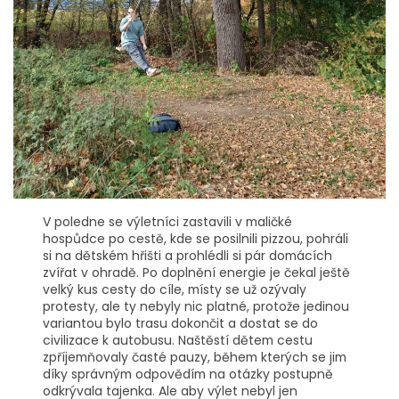
V poledne se výletníci zastavili v maličké
hospůdce po cestě, kde se posilnili pizzou, pohráli
si na dětském hřišti a prohlédli si pár domácích
zvířat v ohradě. Po doplnění energie je čekal ještě
velký kus cesty do cíle, místy se už ozývaly
protesty, ale ty nebyly nic platné, protože jedinou
variantou bylo trasu dokončit a dostat se do
civilizace k autobusu. Naštěstí dětem cestu
zpříjemňovaly časté pauzy, během kterých se jim
díky správným odpovědím na otázky postupně
odkrývala tajenka. Ale aby výlet nebyl jen