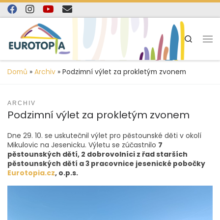
content
Skip to content
Search
Domů
»
Archiv
»
Podzimní výlet za prokletým zvonem
ARCHIV
Podzimní výlet za prokletým zvonem
Dne 29. 10. se uskutečnil výlet pro pěstounské děti v okolí
Mikulovic na Jesenicku. Výletu se zúčastnilo
7
pěstounských dětí, 2 dobrovolníci z řad starších
pěstounských dětí a 3 pracovnice jesenické pobočky
Eurotopia.cz
, o.p.s.