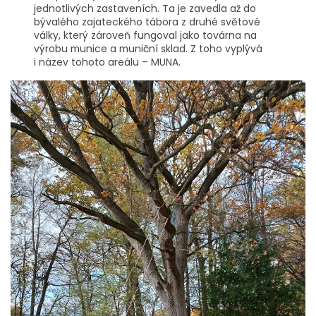
jednotlivých zastaveních. Ta je zavedla až do
bývalého zajateckého tábora z druhé světové
války, který zároveň fungoval jako továrna na
výrobu munice a muniční sklad. Z toho vyplývá
i název tohoto areálu – MUNA.