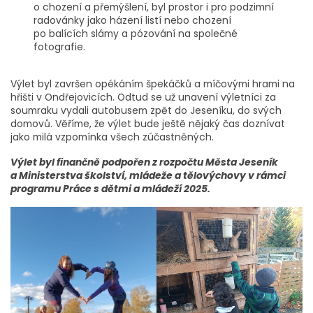
o chození a přemýšlení, byl prostor i pro podzimní
radovánky jako házení listí nebo chození
po balících slámy a pózování na společné
fotografie.
Výlet byl završen opékáním špekáčků a míčovými hrami na
hřišti v Ondřejovicích. Odtud se už unavení výletníci za
soumraku vydali autobusem zpět do Jeseníku, do svých
domovů. Věříme, že výlet bude ještě nějaký čas doznívat
jako milá vzpomínka všech zúčastněných.
Výlet byl finančně podpořen z rozpočtu Města Jeseník
a Ministerstva školství, mládeže a tělovýchovy v rámci
programu Práce s dětmi a mládeží 2025.