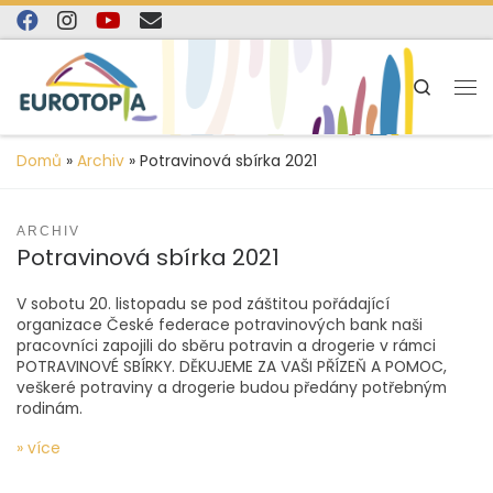
content
Skip to content
Search
Domů
»
Archiv
»
Potravinová sbírka 2021
ARCHIV
Potravinová sbírka 2021
V sobotu 20. listopadu se pod záštitou pořádající
organizace České federace potravinových bank naši
pracovníci zapojili do sběru potravin a drogerie v rámci
POTRAVINOVÉ SBÍRKY. DĚKUJEME ZA VAŠI PŘÍZEŇ A POMOC,
veškeré potraviny a drogerie budou předány potřebným
rodinám.
» více