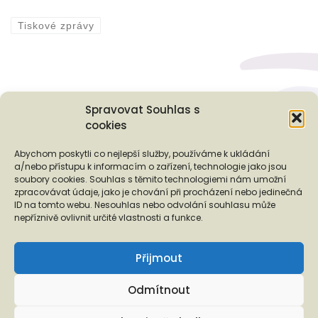
Tiskové zprávy
Spravovat Souhlas s
cookies
Podporují nás...
Abychom poskytli co nejlepší služby, používáme k ukládání
a/nebo přístupu k informacím o zařízení, technologie jako jsou
soubory cookies. Souhlas s těmito technologiemi nám umožní
zpracovávat údaje, jako je chování při procházení nebo jedinečná
ID na tomto webu. Nesouhlas nebo odvolání souhlasu může
❬
❭
nepříznivě ovlivnit určité vlastnosti a funkce.
Přijmout
Odmítnout
Copyright © 2026 EUROTOPIA.CZ, o.p.s.