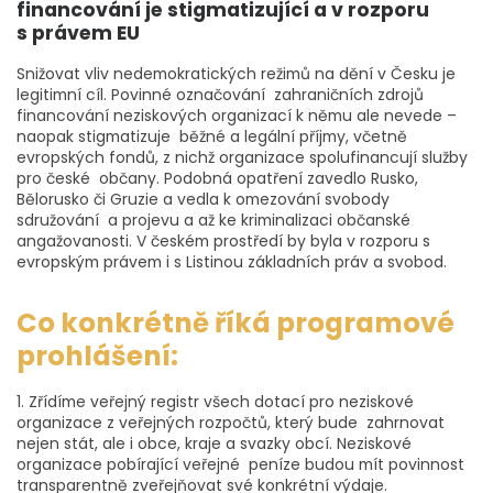
financování je stigmatizující a v rozporu
s právem EU
Snižovat vliv nedemokratických režimů na dění v Česku je
legitimní cíl. Povinné označování zahraničních zdrojů
financování neziskových organizací k němu ale nevede –
naopak stigmatizuje běžné a legální příjmy, včetně
evropských fondů, z nichž organizace spolufinancují služby
pro české občany. Podobná opatření zavedlo Rusko,
Bělorusko či Gruzie a vedla k omezování svobody
sdružování a projevu a až ke kriminalizaci občanské
angažovanosti. V českém prostředí by byla v rozporu s
evropským právem i s Listinou základních práv a svobod.
Co konkrétně říká programové
prohlášení:
1. Zřídíme veřejný registr všech dotací pro neziskové
organizace z veřejných rozpočtů, který bude zahrnovat
nejen stát, ale i obce, kraje a svazky obcí. Neziskové
organizace pobírající veřejné peníze budou mít povinnost
transparentně zveřejňovat své konkrétní výdaje.