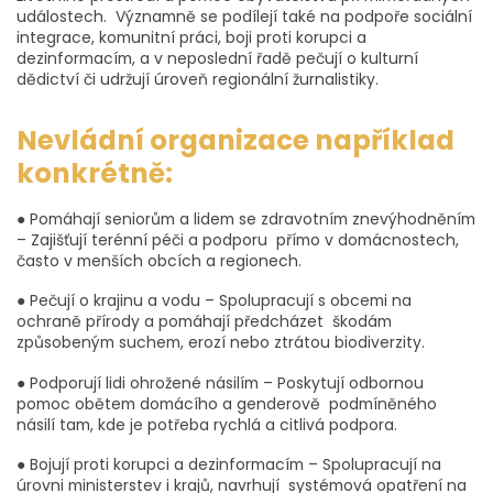
událostech. Významně se podílejí také na podpoře sociální
integrace, komunitní práci, boji proti korupci a
dezinformacím, a v neposlední řadě pečují o kulturní
dědictví či udržují úroveň regionální žurnalistiky.
Nevládní organizace například
konkrétně:
● Pomáhají seniorům a lidem se zdravotním znevýhodněním
– Zajišťují terénní péči a podporu přímo v domácnostech,
často v menších obcích a regionech.
● Pečují o krajinu a vodu – Spolupracují s obcemi na
ochraně přírody a pomáhají předcházet škodám
způsobeným suchem, erozí nebo ztrátou biodiverzity.
● Podporují lidi ohrožené násilím – Poskytují odbornou
pomoc obětem domácího a genderově podmíněného
násilí tam, kde je potřeba rychlá a citlivá podpora.
● Bojují proti korupci a dezinformacím – Spolupracují na
úrovni ministerstev i krajů, navrhují systémová opatření na