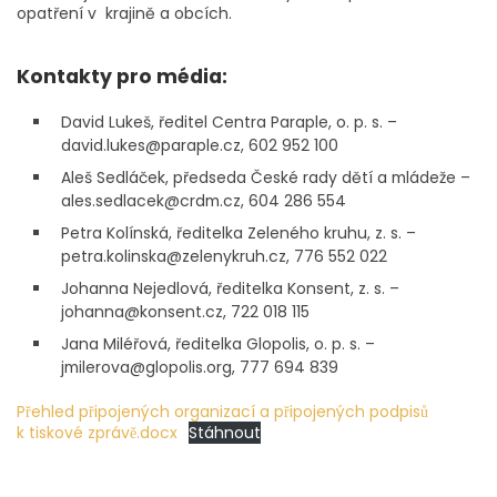
opatření v krajině a obcích.
Kontakty pro média:
David Lukeš, ředitel Centra Paraple, o. p. s. –
david.lukes@paraple.cz, 602 952 100
Aleš Sedláček, předseda České rady dětí a mládeže –
ales.sedlacek@crdm.cz, 604 286 554
Petra Kolínská, ředitelka Zeleného kruhu, z. s. –
petra.kolinska@zelenykruh.cz, 776 552 022
Johanna Nejedlová, ředitelka Konsent, z. s. –
johanna@konsent.cz, 722 018 115
Jana Miléřová, ředitelka Glopolis, o. p. s. –
jmilerova@glopolis.org, 777 694 839
Přehled připojených organizací a připojených podpisů
k tiskové zprávě.docx
Stáhnout