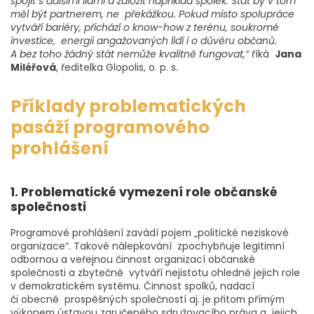
spojit s dalšími lidmi a založit například spolek. Stát by v tom
měl být partnerem, ne překážkou. Pokud místo spolupráce
vytváří bariéry, přichází o know-how z terénu, soukromé
investice, energii angažovaných lidí i o důvěru občanů.
A bez toho žádný stát nemůže kvalitně fungovat,“
říká
Jana
Miléřová
, ředitelka Glopolis, o. p. s.
Příklady problematických
pasáží programového
prohlášení
1. Problematické vymezení role občanské
společnosti
Programové prohlášení zavádí pojem „politické neziskové
organizace“. Takové nálepkování zpochybňuje legitimní
odbornou a veřejnou činnost organizací občanské
společnosti a zbytečně vytváří nejistotu ohledně jejich role
v demokratickém systému. Činnost spolků, nadací
či obecně prospěšných společností aj. je přitom přímým
výkonem ústavou zaručeného sdružovacího práva a jejich