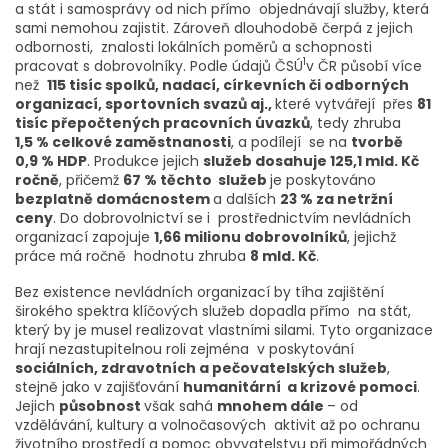
a stát i samosprávy od nich přímo objednávají služby, která
sami nemohou zajistit. Zároveň dlouhodobě čerpá z jejich
odbornosti, znalosti lokálních poměrů a schopnosti
1
pracovat s dobrovolníky. Podle údajů ČSÚ
v ČR působí více
než
115 tisíc spolků, nadací, církevních či odborných
organizací, sportovních svazů aj.,
které vytvářejí přes
81
tisíc přepočtených pracovních úvazků
, tedy zhruba
1,5 % celkové zaměstnanosti
, a podílejí se na
tvorbě
0,9 % HDP
. Produkce jejich
služeb dosahuje 125,1 mld. Kč
ročně
, přičemž
67 % těchto služeb
je poskytováno
bezplatně domácnostem
a dalších
23 % za netržní
ceny
. Do dobrovolnictví se i prostřednictvím nevládních
organizací zapojuje
1,66 milionu dobrovolníků
, jejichž
práce má ročně hodnotu zhruba
8 mld. Kč
.
Bez existence nevládních organizací by tíha zajištění
širokého spektra klíčových služeb dopadla přímo na stát,
který by je musel realizovat vlastními silami. Tyto organizace
hrají nezastupitelnou roli zejména v poskytování
sociálních, zdravotních a pečovatelských služeb
,
stejně jako v zajišťování
humanitární a krizové pomoci
.
Jejich
působnost
však sahá
mnohem dále
– od
vzdělávání, kultury a volnočasových aktivit až po ochranu
životního prostředí a pomoc obyvatelstvu při mimořádných