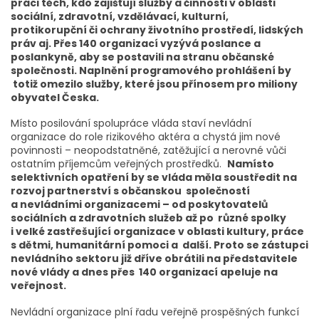
práci těch, kdo zajišťují služby a činnosti v oblasti
sociální, zdravotní, vzdělávací, kulturní,
protikorupční či ochrany životního prostředí, lidských
práv aj. Přes 140 organizací vyzývá poslance a
poslankyně, aby se postavili na stranu občanské
společnosti.
Naplnění programového prohlášení by
totiž omezilo služby, které jsou přínosem pro miliony
obyvatel Česka.
Místo posilování spolupráce vláda staví nevládní
organizace do role rizikového aktéra a chystá jim nové
povinnosti – neopodstatněné, zatěžující a nerovné vůči
ostatním příjemcům veřejných prostředků.
Namísto
selektivních opatření by se vláda měla soustředit na
rozvoj partnerství s občanskou společností
a nevládními organizacemi – od poskytovatelů
sociálních a zdravotních služeb až po různé spolky
i velké zastřešující organizace v oblasti kultury, práce
s dětmi, humanitární pomoci a další. Proto se zástupci
nevládního sektoru již dříve obrátili na představitele
nové vlády a dnes přes 140 organizací apeluje na
veřejnost.
Nevládní organizace plní řadu veřejně prospěšných funkcí