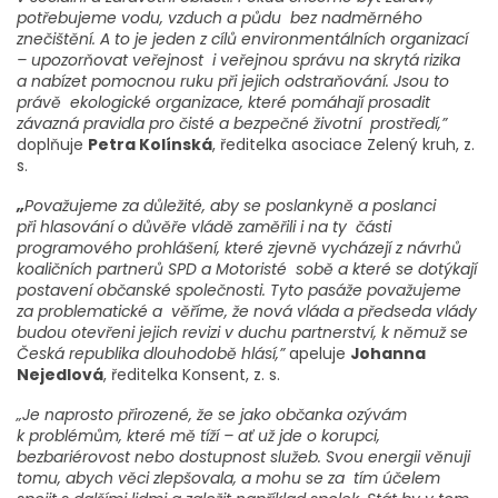
potřebujeme vodu, vzduch a půdu bez nadměrného
znečištění. A to je jeden z cílů environmentálních organizací
– upozorňovat veřejnost i veřejnou správu na skrytá rizika
a nabízet pomocnou ruku při jejich odstraňování. Jsou to
právě ekologické organizace, které pomáhají prosadit
závazná pravidla pro čisté a bezpečné životní prostředí,”
doplňuje
Petra Kolínská
, ředitelka asociace Zelený kruh, z.
s.
„
Považujeme za důležité, aby se poslankyně a poslanci
při hlasování o důvěře vládě zaměřili i na ty části
programového prohlášení, které zjevně vycházejí z návrhů
koaličních partnerů SPD a Motoristé sobě a které se dotýkají
postavení občanské společnosti. Tyto pasáže považujeme
za problematické a věříme, že nová vláda a předseda vlády
budou otevřeni jejich revizi v duchu partnerství, k němuž se
Česká republika dlouhodobě hlásí,”
apeluje
Johanna
Nejedlová
, ředitelka Konsent, z. s.
„Je naprosto přirozené, že se jako občanka ozývám
k problémům, které mě tíží – ať už jde o korupci,
bezbariérovost nebo dostupnost služeb. Svou energii věnuji
tomu, abych věci zlepšovala, a mohu se za tím účelem