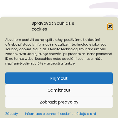
Spravovat Souhlas s
cookies
Podporují nás...
Abychom poskytli co nejlepší služby, používáme k ukládání
a/nebo přístupu k informacím o zařízení, technologie jako jsou
soubory cookies. Souhlas s těmito technologiemi nám umožní
zpracovávat údaje, jako je chování při procházení nebo jedinečná
ID na tomto webu. Nesouhlas nebo odvolání souhlasu může
❬
❭
nepříznivě ovlivnit určité vlastnosti a funkce.
Přijmout
Odmítnout
Copyright © 2026 EUROTOPIA.CZ, o.p.s.
Zobrazit předvolby
Informace o ochraně osobních údajů a s ní spojených právech
Zásady
Informace o ochraně osobních údajů a s ní
klienta