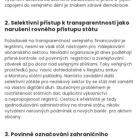
zapojení do veřejného dění je znakem zdravé demokracie.
2. Selektivní přístup k transparentnosti jako
narušení rovného přístupu státu
Požadavek na transparentnost veřejného financování je
legitimní, nesmí se však stát nástrojem pro nálepkování
občanského sektoru. Nevládní organizace již dnes podléhají
přísné kontrole: od povinných registrací a zveřejňování
závěrek až po dozor nad veřejnými sbírkami. Toky veřejných
prostředků jsou navíc dohledatelné v Registru smluv
a Monitoru státní pokladny. Namísto zavádění další
selektivní zátěže pro neziskový sektor by se stát měl zaměřit
na vlastní digitální dluh. Skutečným problémem je
roztříštěnost státních dat, duplicitní výkaznictví
a nepropojenost registrů. Cestou k efektivitě je tedy
zjednodušování administrativy na straně státu, nikoliv
vytváření nerovných podmínek a nových bariér pro aktivní
občany.
3. Povinné označování zahraničního