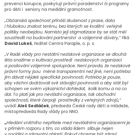
prevenci korupce, poskytují právní poradenství či programy
pro děti i seniory na mediální gramotnost.
„Občanská společnost přináší zkušenost z praxe, data
i hlubokou znalost terénu, bez kterých se kvalitní veřejné
politiky neobejdou. Namísto její stigmatizace by se stát měl
soustředit na budování partnerství a vzájemné důvěry,“
říká
David Lukeš
, ředitel Centra Paraple, o. p. s.
„V Radě vlády pro nestátní neziskové organizace se dlouhá
léta snažíme o kultivaci prostředí neziskových organizací
a posilování vzájemné spolupráce. Není pravda, že neziskové
právní formy jsou méně transparentní než jiné, není potřeba
jim dávat nějaké specifické povinnosti. Potřeba je pouze,
aby všichni dodržovali své stávající povinnosti a aby stát byl
schopen ve svém výkaznictví dohledat, kolik komu a na co
dal. To platí jak pro nevládní organizace, tak obchodní
společnosti, které čerpají prostředky z veřejných zdrojů,“
uvádí
Aleš Sedláček
, předseda České rady dětí a mládeže,
místopředseda Rady vlády pro NNO.
„
Hledání vnitřního nepřítele mezi nevládními organizacemi je
v přímém rozporu s tím, co vláda lidem slibuje nejen
v sociální a zdravotní oblasti. Pokud chceme být zdraví,