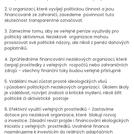
2. U organizací, které vyvíjejí politickou činnost a jsou
financované ze zahraničí, zavedeme povinnost tuto
skutečnost transparentně označovat.
3. Zamezíme tomu, aby se veřejné peníze využívaly pro
politický aktivismus. Neziskové organizace mohou
prosazovat své politické názory, ale nikoli z peněz daňových
poplatníků.
4. Zprůhledníme financování neziskových organizací, které
čerpají prostředky z veřejných rozpočtů nebo zahraničních
zdrojů – všechny finanční toky budou veřejně přístupné.
5. Vzdělání musí zůstat prosté ideologických vlivů
i působení politických neziskových organizací. Úkolem školy
je vzdělávat, rozvíjet znalosti a kritické myšlení, nikoli šířit
politické či aktivistické postoje
6. Efektivní využití veřejných prostředků – Zastavíme
dotace pro neziskové organizace, které blokují rozvoj
a investice. Zásadní revizí projde i financování ekologických
iniciativ z veřejných prostředků. Uvolněné finance
nasměrujeme k investicím do reálných adaptačních