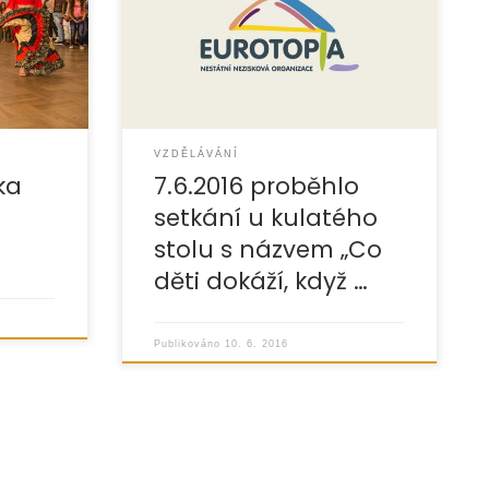
y,
spolupráce subjektů při vzdělávaní
neční
a školní přípravě dětí se sociálním
 z celého
a kulturním znevýhodněním. » více
ředevším
VZDĚLÁVÁNÍ
ka
7.6.2016 proběhlo
setkání u kulatého
stolu s názvem „Co
děti dokáží, když …
Publikováno
10. 6. 2016