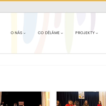
O NÁS
CO DĚLÁME
PROJEKTY
EUROTOPIA.CZ, o.p.s. s pod
Moravskoslezského kraje