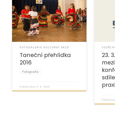
Na konfer
svým pří
8. června 2016 | Sál Kulturního domu
inspirova
Na Rybníčku v Opavě
ostatních
zážitek. »
FOTOGALERIE KULTURNÍ AKCE
VZDĚLÁ
Taneční přehlídka
23. 
2016
mezi
konf
Fotografie
sdíl
prax
Publikováno
8. 6. 2016
Publikov