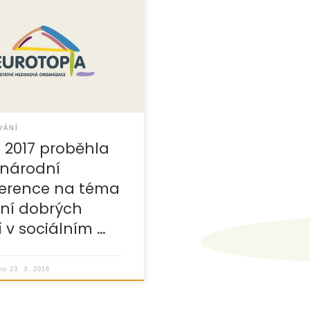
enci jsme vystoupili se
spěvkem a zároveň jsme se
li zkušenostmi a tipy
. Byl to velmi obohacující
VÁNÍ
3. 2017 proběhla
národní
erence na téma
ení dobrých
í v sociálním …
áno
23. 3. 2016