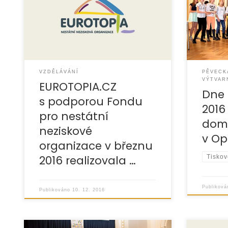
Uskutečni
» více» fotografie
Pěvecká a
více» po
VZDĚLÁVÁNÍ
PĚVECK
VÝTVAR
EUROTOPIA.CZ
Dne 
s podporou Fondu
2016
pro nestátní
dom
neziskové
v Op
organizace v březnu
2016 realizovala …
Tiskov
Publikov
Publikováno
10. 12. 2016