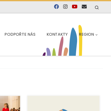
Searc
PODPOŘTE NÁS
KONTAKTY
REGION
porou
Záměrem byla podpora a rozvoj