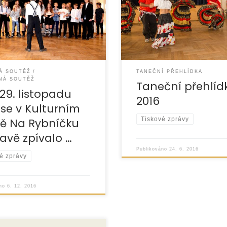
la se zde již tradiční
a Statutárního města Opav
 výtvarná soutěž dětí. »
uspořádala dne 8.6.2016 Ta
zvánka» fotografie» video
přehlídku pro děti a mládež
Moravskoslezského kraje, p
Á SOUTĚŽ
TANEČNÍ PŘEHLÍDKA
NÁ SOUTĚŽ
Taneční přehlíd
29. listopadu
2016
 se v Kulturním
Tiskové zprávy
ě Na Rybníčku
avě zpívalo …
Publikováno
24. 6. 2016
é zprávy
áno
6. 12. 2016