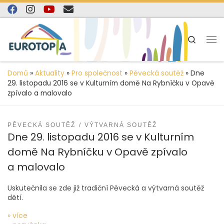
content
Skip to content
Search
Domů
»
Aktuality
»
Pro společnost
»
Pěvecká soutěž
»
Dne
29. listopadu 2016 se v Kulturním domě Na Rybníčku v Opavě
zpívalo a malovalo
PĚVECKÁ SOUTĚŽ
VÝTVARNÁ SOUTĚŽ
Dne 29. listopadu 2016 se v Kulturním
domě Na Rybníčku v Opavě zpívalo
a malovalo
Uskutečnila se zde již tradiční Pěvecká a výtvarná soutěž
dětí.
» více