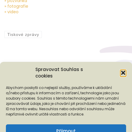
» pozvánka
» fotografie
» video
Tiskové zprávy
Spravovat Souhlas s
cookies
Podporují nás...
Abychom poskytli co nejlepší služby, používáme k ukládání
a/nebo přístupu k informacím o zařízení, technologie jako jsou
soubory cookies. Souhlas s těmito technologiemi nám umožní
zpracovávat údaje, jako je chování při procházení nebo jedinečná
ID na tomto webu. Nesouhlas nebo odvolání souhlasu může
❬
❭
nepříznivě ovlivnit určité vlastnosti a funkce.
Přijmout