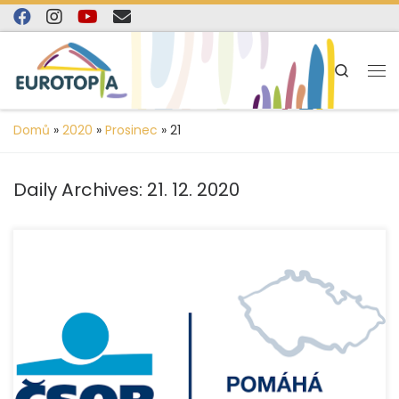
content
Skip to content
Search
Domů
»
2020
»
Prosinec
»
21
Daily Archives:
21. 12. 2020
Prostřednictvím pravidelného doučování chceme pomoci
dětem se znevýhodněním zažít ve škole úspěch
a podpořit jejich začlenění do kolektivu i uplatnění
v budoucím životě.