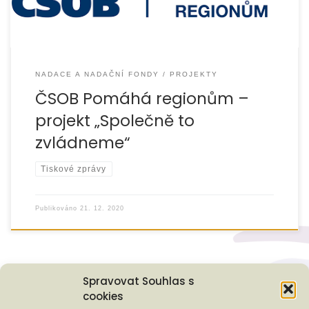
NADACE A NADAČNÍ FONDY
PROJEKTY
ČSOB Pomáhá regionům –
projekt „Společně to
zvládneme“
Tiskové zprávy
Publikováno
21. 12. 2020
Spravovat Souhlas s
cookies