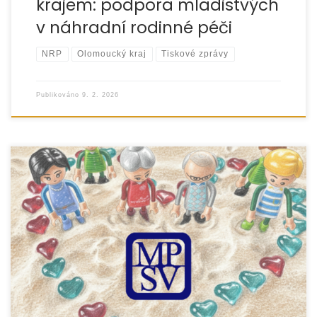
krajem: podpora mladistvých
v náhradní rodinné péči
NRP
Olomoucký kraj
Tiskové zprávy
Publikováno
9. 2. 2026
Rozvod nebo rozchod rodičů patří mezi velmi náročné
životní situace, které výrazně ovlivňují zejména děti. Projekt
„Jde to i jinak – pomoc