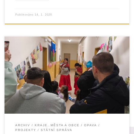
Publikováno
14. 1. 2026
Projekt „Spojme ruce – Společnou cestou 2025“ navázal
na dlouhodobou komunitní práci v sociálně vyloučené
lokalitě U Cukrovaru v Opavě, která byla
ARCHIV
KRAJE, MĚSTA A OBCE
OPAVA
PROJEKTY
STÁTNÍ SPRÁVA