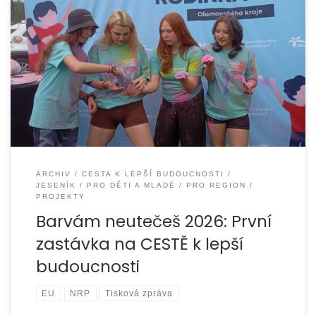
Pokud první společná akce nastavila směr celého
projektu, pak je jasné, že “CESTA k lepší budoucnosti”
začala opravdu tím nejlepším možným
ARCHIV
CESTA K LEPŠÍ BUDOUCNOSTI
JESENÍK
PRO DĚTI A MLADÉ
PRO REGION
PROJEKTY
Barvám neutečeš 2026: První
zastávka na CESTĚ k lepší
budoucnosti
EU
NRP
Tisková zpráva