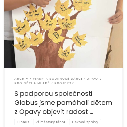
Organizace EUROTOPIA.CZ realizovala s podporou
společnosti Globus ČR, v.o.s. od června 2025 do dubna
2026 projekt „S Modrou kočkou hravě
ARCHIV
FIRMY A SOUKROMÍ DÁRCI
OPAVA
PRO DĚTI A MLADÉ
PROJEKTY
S podporou společnosti
Globus jsme pomáhali dětem
z Opavy objevit radost …
Globus
Příměstský tábor
Tiskové zprávy