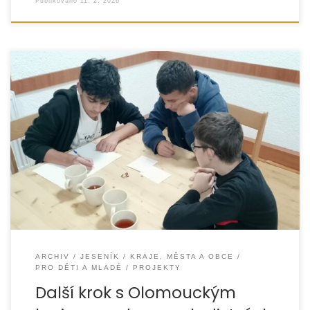
Publikováno
11. 2. 2026
Na Jesenicku byl v roce 2025 realizován projekt ReSTART –
Next Step, který navázal na předchozí úspěšný ročník
a pokračoval v podpoře mladistvých
ARCHIV
JESENÍK
KRAJE, MĚSTA A OBCE
PRO DĚTI A MLADÉ
PROJEKTY
Další krok s Olomouckým