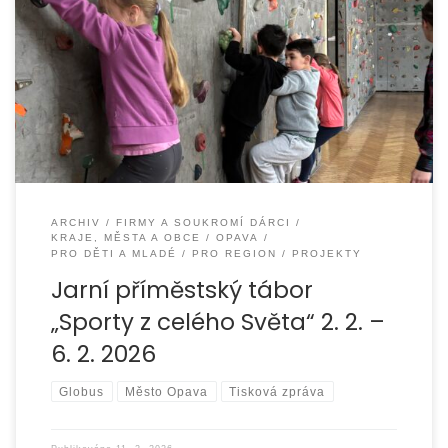
Na začátku příměstského tábora „Sporty z celého světa“,
který se v Opavě konal od 2. do 6. února 2026 a zúčastnilo
se ho 10 dětí,
ARCHIV
FIRMY A SOUKROMÍ DÁRCI
KRAJE, MĚSTA A OBCE
OPAVA
PRO DĚTI A MLADÉ
PRO REGION
PROJEKTY
Jarní příměstský tábor
„Sporty z celého Světa“ 2. 2. –
6. 2. 2026
Globus
Město Opava
Tisková zpráva