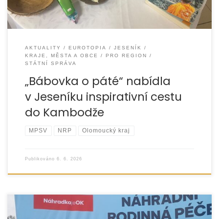
AKTUALITY
EUROTOPIA
JESENÍK
KRAJE, MĚSTA A OBCE
PRO REGION
STÁTNÍ SPRÁVA
„Bábovka o páté“ nabídla
v Jeseníku inspirativní cestu
do Kambodže
MPSV
NRP
Olomoucký kraj
Publikováno
6. 6. 2026