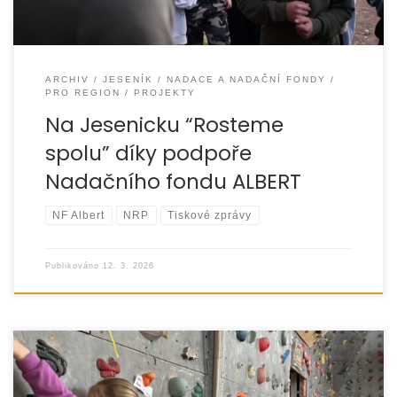
ARCHIV
JESENÍK
NADACE A NADAČNÍ FONDY
PRO REGION
PROJEKTY
Na Jesenicku “Rosteme
spolu” díky podpoře
Nadačního fondu ALBERT
NF Albert
NRP
Tiskové zprávy
Publikováno
12. 3. 2026