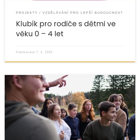
PROJEKTY
VZDĚLÁVÁNÍ PRO LEPŠÍ BUDOUCNOST
Klubík pro rodiče s dětmi ve
věku 0 – 4 let
Publikováno
7. 4. 2026
Máme velkou radost, že náš projekt „Rosteme spolu“
získal podporu v rámci programu Bertík pomáhá 2026,
který realizuje Nadační fond Albert.