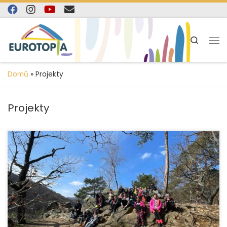
content
Skip to content
Search
Domů
»
Projekty
Projekty
Organizace EUROTOPIA.CZ, o.p.s. úspěšně uzavřela
projekt zaměřený na podporu dětí vyrůstajících
v náhradní rodinné péči na Jesenicku a Krnovsku, který
finančně podpořila