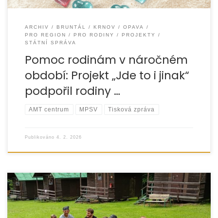
ARCHIV
BRUNTÁL
KRNOV
OPAVA
PRO REGION
PRO RODINY
PROJEKTY
STÁTNÍ SPRÁVA
Pomoc rodinám v náročném
období: Projekt „Jde to i jinak“
podpořil rodiny …
AMT centrum
MPSV
Tisková zpráva
Publikováno
4. 2. 2026