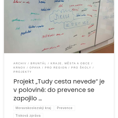
Organizace EUROTOPIA.CZ v první polovině školního roku
2025/2026 úspěšně realizovala první část dlouhodobého
projektu Tudy cesta nevede – Preventivní programy pro
ARCHIV
BRUNTÁL
KRAJE, MĚSTA A OBCE
KRNOV
OPAVA
PRO REGION
PRO ŠKOLY
PROJEKTY
Projekt „Tudy cesta nevede“ je
v polovině: do prevence se
zapojilo …
Moravskoslezský kraj
Prevence
Tisková zpráva