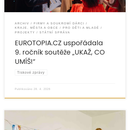
ARCHIV
FIRMY A SOUKROMÍ DÁRCI
KRAJE, MĚSTA A OBCE
PRO DĚTI A MLADÉ
PROJEKTY
STÁTNÍ SPRÁVA
EUROTOPIA.CZ uspořádala
9. ročník soutěže „UKAŽ, CO
UMÍŠ!“
Tiskové zprávy
Publikováno
28. 4. 2026