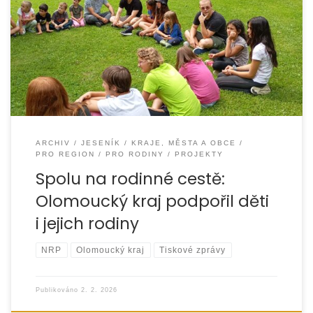
Díky podpoře Olomouckého kraje mohl být na Jesenicku
v roce 2025 realizován projekt „Spolu na rodinné cestě“,
který byl financován z
ARCHIV
JESENÍK
KRAJE, MĚSTA A OBCE
PRO REGION
PRO RODINY
PROJEKTY
Spolu na rodinné cestě:
Olomoucký kraj podpořil děti
i jejich rodiny
NRP
Olomoucký kraj
Tiskové zprávy
Publikováno
2. 2. 2026