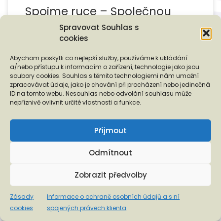
Spojme ruce – Společnou
cestou 2025: Komunitní práce
Spravovat Souhlas s
cookies
pomohla lidem …
Abychom poskytli co nejlepší služby, používáme k ukládání
Komunitní práce
Tiskové zprávy
a/nebo přístupu k informacím o zařízení, technologie jako jsou
soubory cookies. Souhlas s těmito technologiemi nám umožní
zpracovávat údaje, jako je chování při procházení nebo jedinečná
Publikováno
12. 1. 2026
ID na tomto webu. Nesouhlas nebo odvolání souhlasu může
nepříznivě ovlivnit určité vlastnosti a funkce.
Přijmout
Odmítnout
Posts navigation
Zobrazit předvolby
1
2
…
22
Zásady
Informace o ochraně osobních údajů a s ní
Ol
cookies
spojených právech klienta
OLDER POSTS