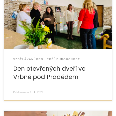
Organizace Eurotopia uspořádala 17. března ve svých
prostorách na náměstí Sv. Michala ve Vrbně pod
Pradědem den otevřených dveří, který probíhal od
VZDĚLÁVÁNÍ PRO LEPŠÍ BUDOUCNOST
Den otevřených dveří ve
Vrbně pod Pradědem
Publikováno
8. 4. 2026