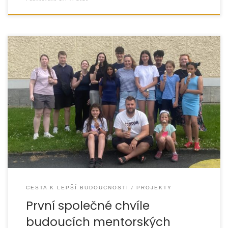
Někdy stačí společná procházka, zmrzlina a první
rozhovor. Přesně tak neformálně v Jeseníku začalo
předmentorské setkání “Zmrzlinová tečka” projektu CESTA
k lepší budoucnosti.
CESTA K LEPŠÍ BUDOUCNOSTI
PROJEKTY
První společné chvíle
budoucích mentorských