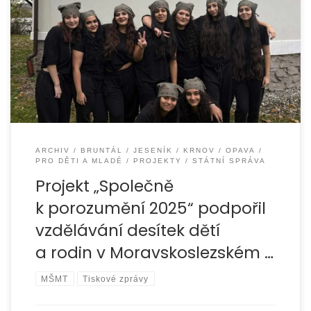
Organizace EUROTOPIA.CZ, o.p.s. v průběhu roku 2025
realizovala projekt „Společně k porozumění 2025“, jehož
cílem bylo podpořit vzdělávání dětí ze sociálně
znevýhodněného
ARCHIV
BRUNTÁL
JESENÍK
KRNOV
OPAVA
PRO DĚTI A MLADÉ
PROJEKTY
STÁTNÍ SPRÁVA
Projekt „Společně
k porozumění 2025“ podpořil
vzdělávání desítek dětí
a rodin v Moravskoslezském …
MŠMT
Tiskové zprávy