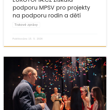
podporu MPSV pro projekty
na podporu rodin a dětí
Tiskové zprávy
Publikováno
15. 5. 2026
Organizace EUROTOPIA.CZ uspořádala ve čtvrtek
23. dubna 2026 již 9. ročník talentové soutěže „UKAŽ, CO
UMÍŠ!“. Akce se tradičně konala v KD