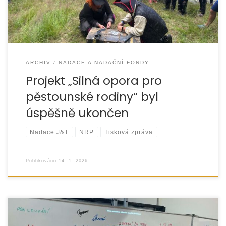
ARCHIV
NADACE A NADAČNÍ FONDY
Projekt „Silná opora pro
pěstounské rodiny“ byl
úspěšně ukončen
Nadace J&T
NRP
Tisková zpráva
Publikováno
14. 1. 2026