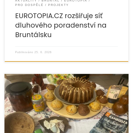
AKTUALITY
BRUNTÁL
EUROTOPIA
PRO DOSPĚLÉ
PROJEKTY
EUROTOPIA.CZ rozšiřuje síť
dluhového poradenství na
Bruntálsku
Publikováno
25. 6. 2026
V pátek 29. května 2026 se v prostorách Mateřského
centra Krteček v Jeseníku uskutečnilo setkání
pěstounských rodin v rámci aktivity Podpora
svépomocných skupin s názvem