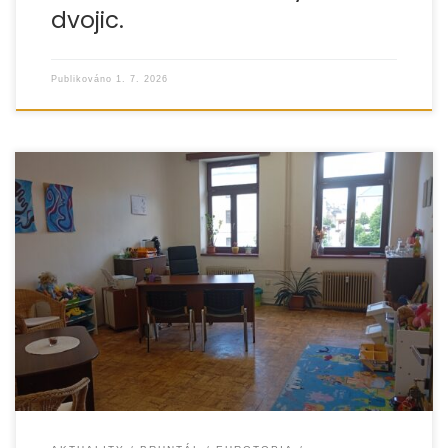
dvojic.
Publikováno
1. 7. 2026
Obyvatelé Bruntálska získávají lepší přístup k odborné
pomoci při řešení dluhů, exekucí a dalších obtížných
životních situací. Organizace EUROTOPIA.CZ rozšiřuje svou
poradenskou síť