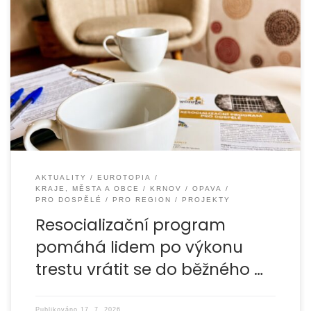
Organizace EUROTOPIA.CZ, o. p. s., úspěšně pokračuje
v realizaci resocializačního programu v Opavě a v Krnově.
Jeho hlavním cílem je pomáhat dospělým lidem, kteří se
AKTUALITY
EUROTOPIA
KRAJE, MĚSTA A OBCE
KRNOV
OPAVA
PRO DOSPĚLÉ
PRO REGION
PROJEKTY
Resocializační program
pomáhá lidem po výkonu
trestu vrátit se do běžného …
Publikováno
17. 7. 2026