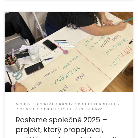
Během roku 2025 jsme realizovali projekt „Rosteme
společně 2025“, jehož cílem bylo podporovat porozumění
mezi lidmi, posilovat respekt k odlišnostem a předcházet
ARCHIV
BRUNTÁL
KRNOV
PRO DĚTI A MLADÉ
PRO ŠKOLY
PROJEKTY
STÁTNÍ SPRÁVA
Rosteme společně 2025 –
projekt, který propojoval,