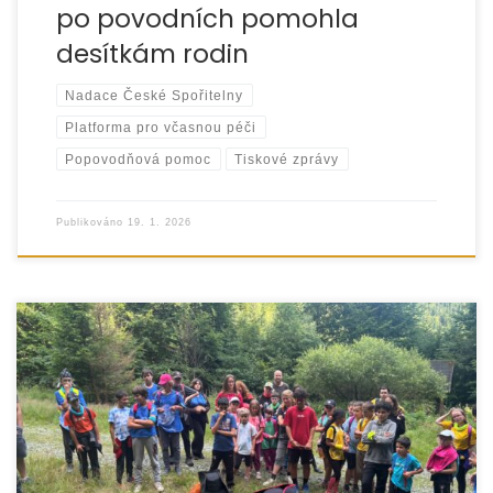
po povodních pomohla
desítkám rodin
Nadace České Spořitelny
Platforma pro včasnou péči
Popovodňová pomoc
Tiskové zprávy
Publikováno
19. 1. 2026
Projekt Silná opora pro pěstounské rodiny byl v uplynulém
roce díky finanční podpoře Nadace J&T úspěšně
realizován a přinesl konkrétní podporu dětem