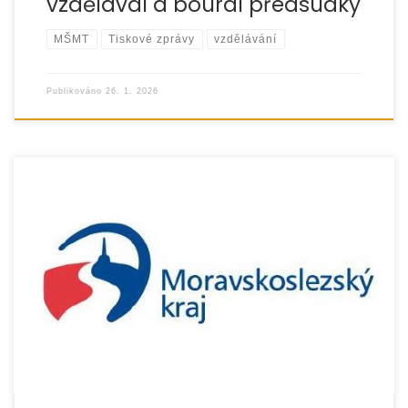
vzdělával a boural předsudky
MŠMT
Tiskové zprávy
vzdělávání
Publikováno
26. 1. 2026
Organizace EUROTOPIA.CZ, o.p.s. úspěšně realizovala
v roce 2025 Resocializační program, jehož cílem bylo
podpořit osoby po trestné činnosti při jejich návratu do
společnosti