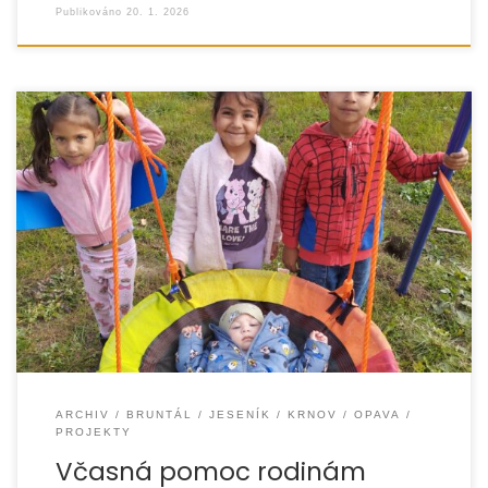
Publikováno
20. 1. 2026
Díky finanční podpoře Nadace České spořitelny
a Platformy pro včasnou péči realizovala organizace
EUROTOPIA.CZ, o.p.s. v období od září 2024 do prosince
ARCHIV
BRUNTÁL
JESENÍK
KRNOV
OPAVA
PROJEKTY
Včasná pomoc rodinám