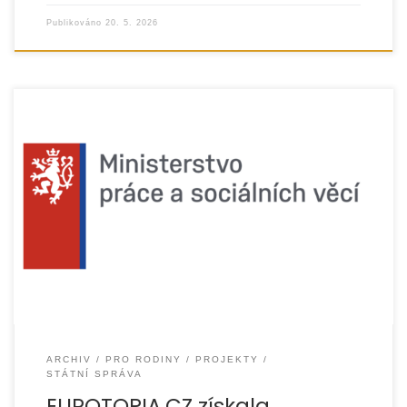
Publikováno
20. 5. 2026
EUROTOPIA.CZ získala pro rok 2026 podporu z Ministerstva
práce a sociálních věcí ČR v rámci národního dotačního
titulu Rodina na realizaci dvou projektů
ARCHIV
PRO RODINY
PROJEKTY
STÁTNÍ SPRÁVA
EUROTOPIA.CZ získala