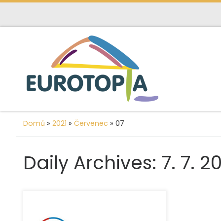
content
Skip to content
Domů
»
2021
»
Červenec
»
07
Daily Archives:
7. 7. 2
V roce 2021 nás podpořilo
Ministerstvo kultury v rámci