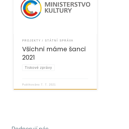
dotačního programu „Podpora
kulturních aktivit příslušníků
národnostních menšin žijících v ČR“. »
více
PROJEKTY
STÁTNÍ SPRÁVA
Všichni máme šanci
2021
Tiskové zprávy
Publikováno
7. 7. 2021
Podporují nás...