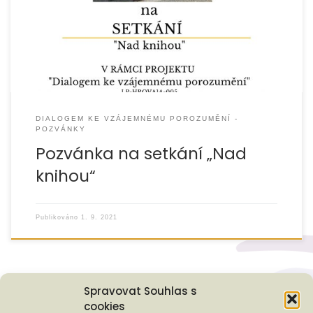
uskuteční 20. září 2021 od 15:00. » více
DIALOGEM KE VZÁJEMNÉMU POROZUMĚNÍ -
POZVÁNKY
Pozvánka na setkání „Nad
knihou“
Publikováno
1. 9. 2021
Spravovat Souhlas s
cookies