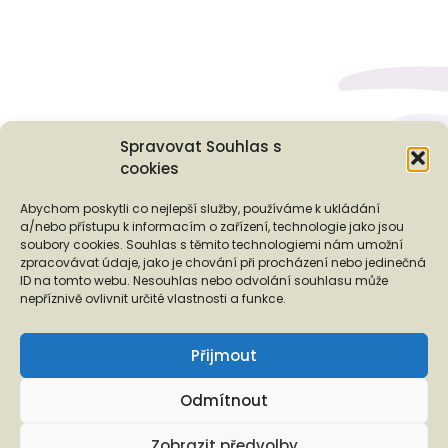
Spravovat Souhlas s
cookies
Podporují nás...
Abychom poskytli co nejlepší služby, používáme k ukládání
a/nebo přístupu k informacím o zařízení, technologie jako jsou
soubory cookies. Souhlas s těmito technologiemi nám umožní
zpracovávat údaje, jako je chování při procházení nebo jedinečná
ID na tomto webu. Nesouhlas nebo odvolání souhlasu může
❬
❭
nepříznivě ovlivnit určité vlastnosti a funkce.
Přijmout
Odmítnout
Copyright © 2026 EUROTOPIA.CZ, o.p.s.
Zobrazit předvolby