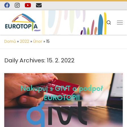
content
Skip to content
Search
Domů
»
2022
»
Únor
»
15
Daily Archives:
15. 2. 2022
Máme pro vás tip, jak to udělat… Nakupujte ONLINE ve
vybraných e-shopech a svým nákupem přispějte na
společensky prospěšné projekty. »