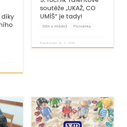
soutěže „UKAŽ, CO
UMÍŠ“ je tady!
 díky
ního
Děti a mládež
Pozvánka
Publikováno
22. 2. 2026
5
Rozvod nebo rozchod rodičů patří
– Next
mezi velmi náročné životní situace,
chozí
které výrazně ovlivňují zejména děti.