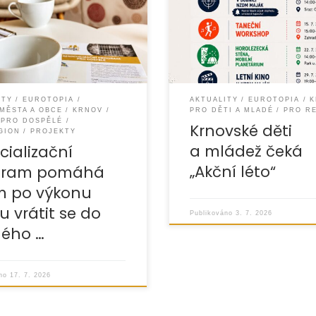
okračuje v realizaci
a nezapomenutelných zážit
izačního programu v Opavě
Krnov ve spolupráci s Armá
ě. Jeho hlavním cílem je
spásy
dospělým lidem, kteří se
a organizací EUROTOPIA.CZ p
pro děti
ITY
EUROTOPIA
AKTUALITY
EUROTOPIA
K
 MĚSTA A OBCE
KRNOV
PRO DĚTI A MLADÉ
PRO R
PRO DOSPĚLÉ
Krnovské děti
GION
PROJEKTY
a mládež čeká
cializační
„Akční léto“
gram pomáhá
m po výkonu
tu vrátit se do
Publikováno
3. 7. 2026
ého …
áno
17. 7. 2026