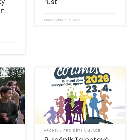
ty
růst
in
Publikováno
7. 5. 2026
 projekt
Srdečně zveme mladé talenty na
poru
9. ročník oblíbené soutěže „UKAŽ, CO
omáhá
UMÍŠ“, která je určena dětem
í fond
a mládeži zejména
z Moravskoslezského kraje. Veřejná
ARCHIV
PRO DĚTI A MLADÉ
9. ročník Talentové