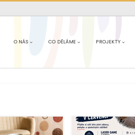
O NÁS
CO DĚLÁME
PROJEKTY
Letní prázdniny v Krnově bu
e EUROTOPIA.CZ, o. p. s.,
plné pohybu, tvoření, hudby