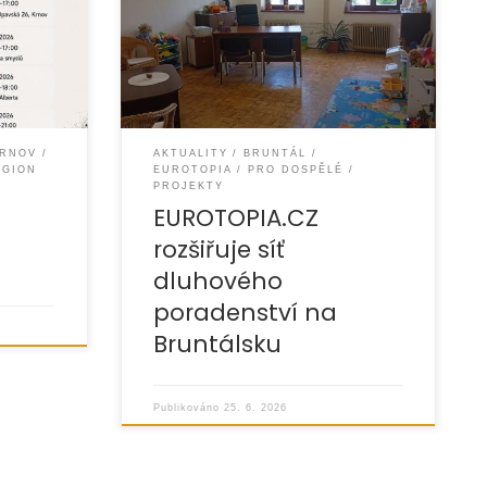
ků. Město
dluhů, exekucí a dalších obtížných
dou
životních situací. Organizace
EUROTOPIA.CZ rozšiřuje svou
řipravilo
poradenskou síť
RNOV
AKTUALITY
BRUNTÁL
EGION
EUROTOPIA
PRO DOSPĚLÉ
PROJEKTY
EUROTOPIA.CZ
rozšiřuje síť
dluhového
poradenství na
Bruntálsku
Publikováno
25. 6. 2026