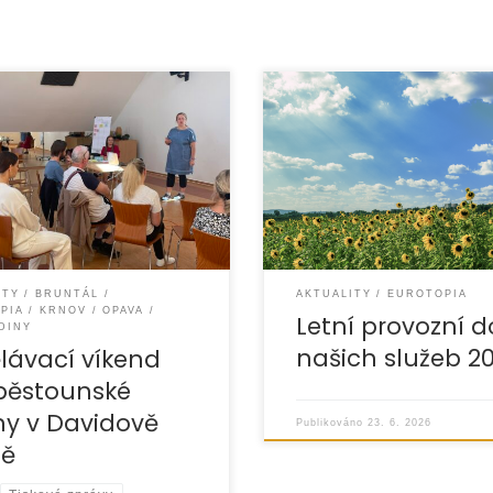
S blížícím se letním
 29. – 31. května 2026 jsme
obdobím oznamujeme změ
i další vzdělávací víkend
provozní doby našich služeb
ounské rodiny. Tradičně jsme
průběhu měsíců července a
i v příjemném prostředí
pořádáme řadu zážitkových
a pobytových akcí pro
ITY
BRUNTÁL
AKTUALITY
EUROTOPIA
PIA
KRNOV
OPAVA
Letní provozní 
DINY
našich služeb 2
lávací víkend
pěstounské
ny v Davidově
Publikováno
23. 6. 2026
ně