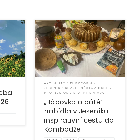
V pátek 29. května 2026 se
nu
v prostorách Mateřského centra
. V
Krteček v Jeseníku uskutečnilo
 srpna
setkání pěstounských rodin v rámci
aktivity Podpora svépomocných
skupin s názvem
AKTUALITY
EUROTOPIA
JESENÍK
KRAJE, MĚSTA A OBCE
doba
PRO REGION
STÁTNÍ SPRÁVA
026
„Bábovka o páté“
nabídla v Jeseníku
inspirativní cestu do
Kambodže