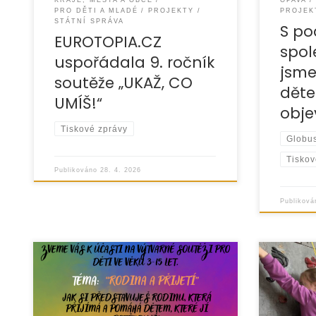
KRAJE, MĚSTA A OBCE
OPAVA
PRO DĚTI A MLADÉ
PROJEKTY
PROJEK
STÁTNÍ SPRÁVA
S p
EUROTOPIA.CZ
spol
uspořádala 9. ročník
jsme
soutěže „UKAŽ, CO
děte
UMÍŠ!“
obje
Tiskové zprávy
Globu
Tiskov
Publikováno
28. 4. 2026
Publikov
Ve dnech 21. dubna až 26. května
Na začát
2026 pořádá organizace
„Sporty z
EUROTOPIA.CZ, o.p.s. ve spolupráci
v Opavě 