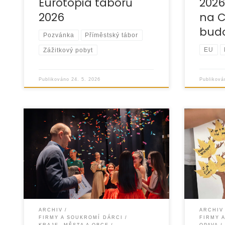
Eurotopia táborů
2026
2026
na C
bud
Pozvánka
Příměstský tábor
EU
Zážitkový pobyt
Publikov
Publikováno
24. 5. 2026
Organizace EUROTOPIA.CZ
Organiza
uspořádala ve čtvrtek 23. dubna
realizov
2026 již 9. ročník talentové soutěže
Globus ČR
„UKAŽ, CO UMÍŠ!“. Akce se tradičně
dubna 20
konala v KD
kočkou h
ARCHIV
ARCHIV
FIRMY A SOUKROMÍ DÁRCI
FIRMY 