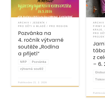
s Knihovnou Vincence Priessnitze již
2026 a zú
4. ročník výtvarné soutěže „Rodina
ARCHIV
JESENÍK
ARCHIV
PRO DĚTI A MLADÉ
PRO REGION
FIRMY 
KRAJE,
Pozvánka na
PRO DĚ
PROJEK
4. ročník výtvarné
Jarn
soutěže „Rodina
tábo
a přijetí“
z cel
NRP
Pozvánka
– 6. 
výtvarná soutěž
Globu
Tiskov
Publikováno
21. 2. 2026
Publikov