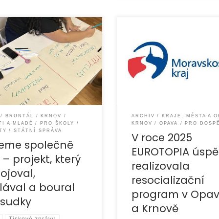
Organizace EUROTOPIA.CZ, o
ku 2025 jsme realizovali
úspěšně realizovala v roce 
„Rosteme společně 2025“,
Resocializační program, jeh
lem bylo podporovat
bylo podpořit osoby po tre
í mezi lidmi, posilovat
činnosti při jejich návratu do
k odlišnostem a předcházet
společnosti
BRUNTÁL
KRNOV
ARCHIV
KRAJE, MĚSTA A 
TI A MLADÉ
PRO ŠKOLY
KRNOV
OPAVA
PRO DOSP
TY
STÁTNÍ SPRÁVA
V roce 2025
eme společně
EUROTOPIA úspě
 – projekt, který
realizovala
ojoval,
resocializační
lával a boural
program v Opa
dsudky
a Krnově