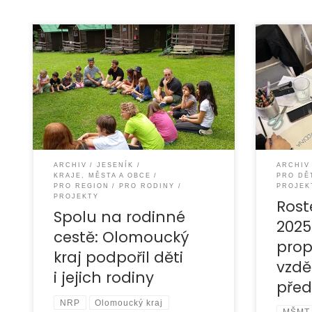
Během ro
Díky podpoře Olomouckého kraje
projekt 
mohl být na Jesenicku v roce 2025
jehož cí
realizován projekt „Spolu na rodinné
porozuměn
cestě“, který byl financován z
respekt 
ARCHIV
JESENÍK
ARCHIV
KRAJE, MĚSTA A OBCE
PRO DĚ
PRO REGION
PRO RODINY
PROJEK
PROJEKTY
Rost
Spolu na rodinné
2025
cestě: Olomoucký
prop
kraj podpořil děti
vzdě
i jejich rodiny
pře
NRP
Olomoucký kraj