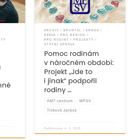
l
Projekt „Jde to i jinak – pomoc
ARCHIV
BRUNTÁL
KRNOV
OPAVA
PRO REGION
KTY
PRO RODINY
PROJEKTY
STÁTNÍ SPRÁVA
Pomoc rodinám
v náročném období:
a
Projekt „Jde to
i jinak“ podpořil
nné
rodiny …
AMT centrum
MPSV
Tisková zpráva
Publikováno
4. 2. 2026