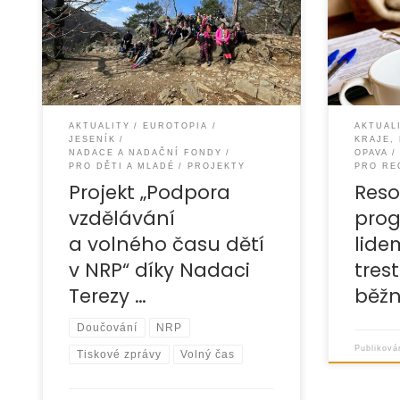
úspěšně uzavřela projekt zaměřený
úspěšně p
na podporu dětí vyrůstajících
resocial
v náhradní rodinné péči na Jesenicku
a v Krnov
a Krnovsku, který finančně podpořila
pomáhat 
AKTUALITY
EUROTOPIA
AKTUAL
JESENÍK
KRAJE,
NADACE A NADAČNÍ FONDY
OPAVA
PRO DĚTI A MLADÉ
PROJEKTY
PRO RE
Projekt „Podpora
Reso
vzdělávání
pro
a volného času dětí
lide
v NRP“ díky Nadaci
tres
Terezy …
běžn
Doučování
NRP
Publikov
Tiskové zprávy
Volný čas