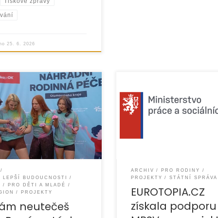
Tiskové zprávy
vání
áno
25. 6. 2026
vní společná akce nastavila
EUROTOPIA.CZ získala pro r
ho projektu, pak je jasné,
podporu z Ministerstva prá
 k lepší budoucnosti”
a sociálních věcí ČR v rámci
pravdu tím nejlepším
národního dotačního titulu 
realizaci dvou projektů
ARCHIV
PRO RODINY
K LEPŠÍ BUDOUCNOSTI
PROJEKTY
STÁTNÍ SPRÁVA
K
PRO DĚTI A MLADÉ
EUROTOPIA.CZ
GION
PROJEKTY
získala podporu
vám neutečeš