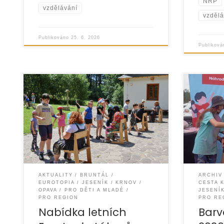
NRP
vzdělávání
vzdělá
Publikováno
25. 6. 2026
Publikov
Pokud pr
Jako každý rok připravujeme na letní
směr celé
prázdniny řadu volnočasových aktivit
že “CESTA
pro děti ze znevýhodněných rodin.
začala o
Cílem je zpříjemnit jim dny
možným
AKTUALITY
BRUNTÁL
ARCHIV
EUROTOPIA
JESENÍK
KRNOV
CESTA 
OPAVA
PRO DĚTI A MLADÉ
JESENÍ
PRO REGION
PRO RE
Nabídka letních
Bar