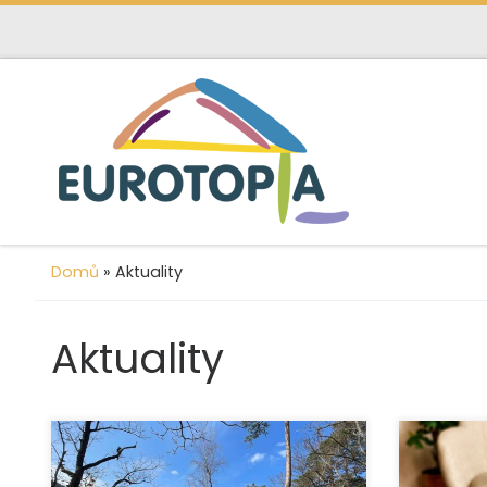
content
Skip to content
Domů
»
Aktuality
Aktuality
Organizace EUROTOPIA.CZ, o.p.s.
Organizac