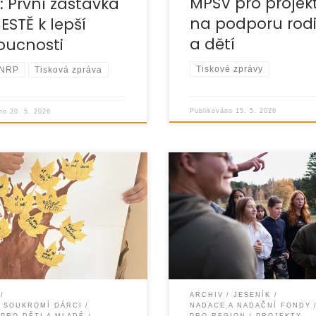
MPSV pro projek
: První zastávka
na podporu rod
ESTĚ k lepší
a dětí
oucnosti
Tiskové zprávy
NRP
Tisková zpráva
Publikováno
15. 5. 2026
áno
20. 5. 2026
ce EUROTOPIA.CZ
Máme velkou radost, že náš
ala s podporou společnosti
„Rosteme spolu“ získal pod
, v.o.s. od června 2025 do
v rámci programu Bertík p
26 projekt „S Modrou
2026, který realizuje Nadačn
ravě
Albert.
ARCHIV
JESENÍK
A SOUKROMÍ DÁRCI
NADACE A NADAČNÍ FONDY