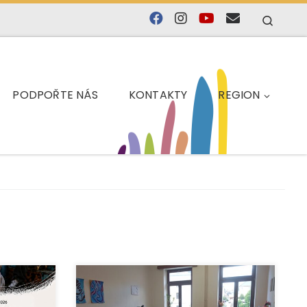
Searc
PODPOŘTE NÁS
KONTAKTY
REGION
dou letos
Obyvatelé Bruntálska získávají lepší
přístup k odborné pomoci při řešení