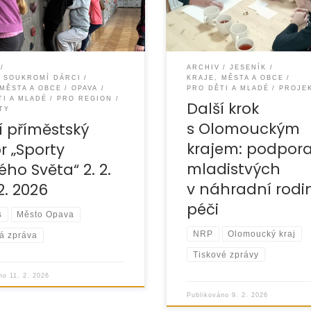
úspěšný ročník a pokračova
častnilo se ho 10 dětí,
v podpoře mladistvých
ARCHIV
JESENÍK
A SOUKROMÍ DÁRCI
KRAJE, MĚSTA A OBCE
 MĚSTA A OBCE
OPAVA
PRO DĚTI A MLADÉ
PROJE
TI A MLADÉ
PRO REGION
Další krok
TY
s Olomouckým
í příměstský
krajem: podpor
r „Sporty
mladistvých
ého Světa“ 2. 2.
v náhradní rodi
2. 2026
péči
s
Město Opava
NRP
Olomoucký kraj
á zpráva
Tiskové zprávy
áno
11. 2. 2026
Publikováno
9. 2. 2026