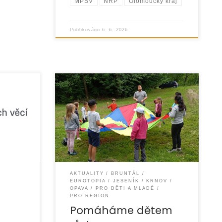
MPSV
NRP
Olomoucký kraj
Publikováno
6. 6. 2026
ok 2026
Dejte dětem šanci zažít léto, které si
ce
jejich rodiny nemohou dovolit.
Pomozte dětem zažít léto plné
Rodina na
radosti, přátelství a nových zážitků.
AKTUALITY
BRUNTÁL
EUROTOPIA
JESENÍK
KRNOV
OPAVA
PRO DĚTI A MLADÉ
PRO REGION
Pomáháme dětem