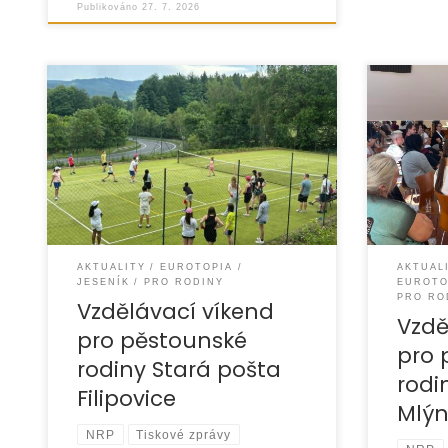
Publikováno
27. 7. 2026
Ve dnech 19. – 21. 6. 2026 jsme
Ve dnech
realizovali víkendový vzdělávací
uspořádal
pobyt pro pěstouny z oblasti
pro pěst
Jesenicka a to tradičně na Hotelu
se setkal
Stará Pošta
AKTUALITY
EUROTOPIA
AKTUAL
JESENÍK
PRO RODINY
EUROTO
PRO RO
Vzdělávací víkend
Vzdě
pro pěstounské
pro 
rodiny Stará pošta
rodi
Filipovice
Mlý
NRP
Tiskové zprávy