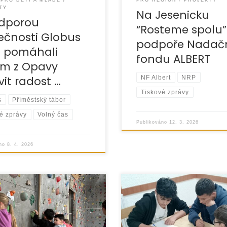
PRO DĚTI A MLADÉ
PRO REGION
PROJEKTY
TY
Na Jesenicku
odporou
“Rosteme spolu”
ečnosti Globus
podpoře Nadač
 pomáhali
fondu ALBERT
m z Opavy
NF Albert
NRP
vit radost …
Tiskové zprávy
s
Příměstský tábor
é zprávy
Volný čas
Publikováno
12. 3. 2026
áno
8. 4. 2026
Na Jesenicku byl v roce 202
ku příměstského tábora
realizován projekt ReSTART 
 celého světa“, který se
Step, který navázal na před
konal od 2. do 6. února