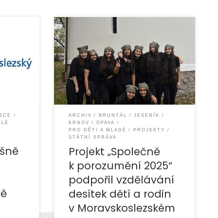
.p.s.
Organizace EUROTOPIA.CZ, o.p.s.
2025
v průběhu roku 2025 realizovala
ož cílem
projekt „Společně k porozumění
stné
2025“, jehož cílem bylo podpořit
vzdělávání dětí ze sociálně
znevýhodněného
OBCE
ARCHIV
BRUNTÁL
JESENÍK
ĚLÉ
KRNOV
OPAVA
PRO DĚTI A MLADÉ
PROJEKTY
STÁTNÍ SPRÁVA
šně
Projekt „Společně
k porozumění 2025“
podpořil vzdělávání
vě
desítek dětí a rodin
v Moravskoslezském