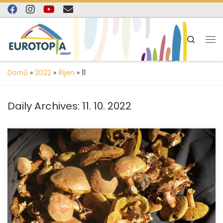
content
Skip to content
Search
Domů
»
2022
»
Říjen
»
11
Daily Archives:
11. 10. 2022
O víkendu 7. – 9. října 2022 proběhl víkendový pobyt ve
Vápenné, kde účastníci strávili tři krásné dny daleko od
civilizace […]