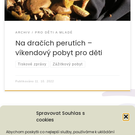
ARCHIV
PRO DĚTI A MLADÉ
Na dračích perutích –
víkendový pobyt pro děti
Tiskové zprávy
Zážitkový pobyt
Publikováno
11. 10. 2022
Spravovat Souhlas s
cookies
Podporují nás...
Abychom poskytli co nejlepší služby, používáme k ukládání