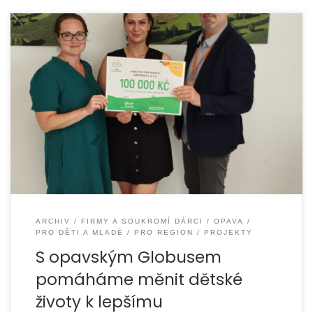
Organizace EUROTOPIA.CZ získala díky charitativnímu
programu Globus Lepší svět 2025 finanční podporu ve výši
100 000 Kč na realizaci projektu „S Modrou
ARCHIV
FIRMY A SOUKROMÍ DÁRCI
OPAVA
PRO DĚTI A MLADÉ
PRO REGION
PROJEKTY
S opavským Globusem
pomáháme měnit dětské
životy k lepšímu