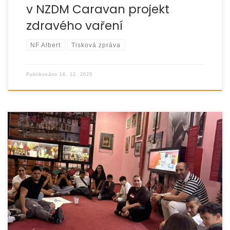
v NZDM Caravan projekt
zdravého vaření
NF Albert
Tisková zpráva
Publikováno
16. 12. 2025
V sobotu 18. září 2025 jsme uspořádali vzdělávací výlet do
Brna, jehož hlavním cílem byla návštěva Muzea romské
kultury. Expozice Příběh Romů nabídla dětem