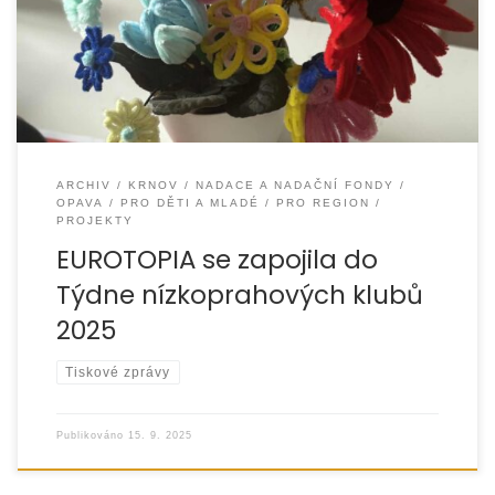
kde začínají změny. V týdnu od 9. do 15. září 2025 proběhl
ARCHIV
KRNOV
NADACE A NADAČNÍ FONDY
OPAVA
PRO DĚTI A MLADÉ
PRO REGION
PROJEKTY
EUROTOPIA se zapojila do
Týdne nízkoprahových klubů
2025
Tiskové zprávy
Publikováno
15. 9. 2025