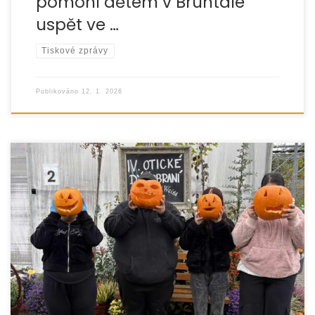
pomohl dětem v Bruntále
uspět ve …
Tiskové zprávy
Publikováno
12. 1. 2026
Rok 2025 byl pro Klub mladých zahradníků v NZDM Klubu
Modrá kočka opět velmi úspěšný. Kroužek probíhal
dvakrát měsíčně po celý rok,