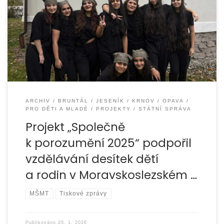
Organizace EUROTOPIA.CZ, o.p.s. v průběhu roku 2025
realizovala projekt „Společně k porozumění 2025“, jehož
cílem bylo podpořit vzdělávání dětí ze sociálně
znevýhodněného
ARCHIV
BRUNTÁL
JESENÍK
KRNOV
OPAVA
PRO DĚTI A MLADÉ
PROJEKTY
STÁTNÍ SPRÁVA
Projekt „Společně
k porozumění 2025“ podpořil
vzdělávání desítek dětí
a rodin v Moravskoslezském …
MŠMT
Tiskové zprávy
Publikováno
20. 1. 2026