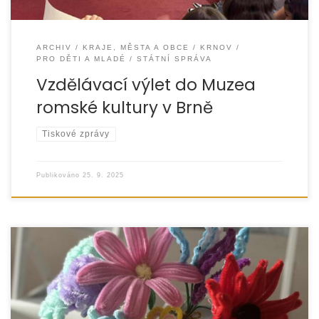
ARCHIV
KRAJE, MĚSTA A OBCE
KRNOV
PRO DĚTI A MLADÉ
STÁTNÍ SPRÁVA
Vzdělávací výlet do Muzea
romské kultury v Brně
Tiskové zprávy
Publikováno
25. 9. 2025
Nízkoprahový klub není „jen klub“ – je to bezpečné místo,