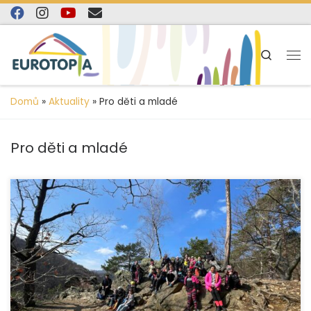
content
Skip to content
Search
Domů
»
Aktuality
»
Pro děti a mladé
Pro děti a mladé
Organizace EUROTOPIA.CZ, o.p.s. úspěšně uzavřela
projekt zaměřený na podporu dětí vyrůstajících
v náhradní rodinné péči na Jesenicku a Krnovsku, který
finančně podpořila