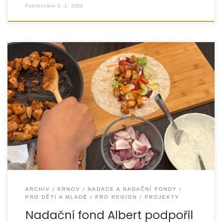
Publikováno
5. 1. 2026
Nízkoprahové zařízení pro děti a mládež Caravan
úspěšně realizovalo projekt zaměřený na rozvoj zdravého
životního stylu a praktických dovedností v kuchyni. Díky
finanční
ARCHIV
KRNOV
NADACE A NADAČNÍ FONDY
PRO DĚTI A MLADÉ
PRO REGION
PROJEKTY
Nadační fond Albert podpořil