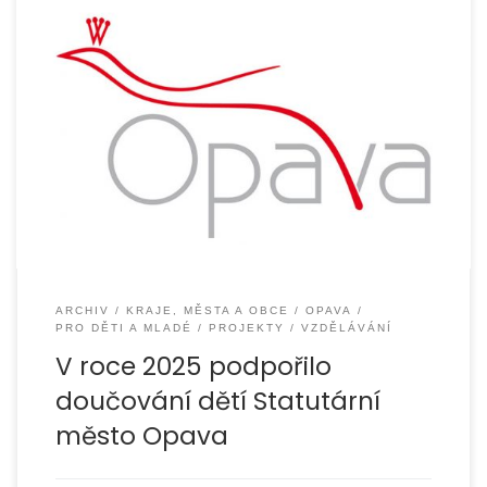
Organizace EUROTOPIA.CZ, o.p.s. v roce 2025 realizovala
projekt Spolu to zvládneme 2025, který byl zaměřen na
podporu dětí ze sociálně znevýhodněného
ARCHIV
KRAJE, MĚSTA A OBCE
OPAVA
PRO DĚTI A MLADÉ
PROJEKTY
VZDĚLÁVÁNÍ
V roce 2025 podpořilo
doučování dětí Statutární
město Opava