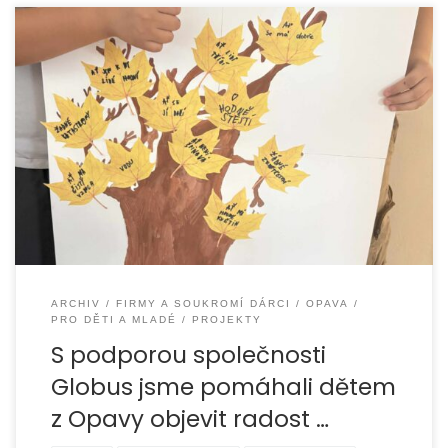
Organizace EUROTOPIA.CZ realizovala s podporou
společnosti Globus ČR, v.o.s. od června 2025 do dubna
2026 projekt „S Modrou kočkou hravě
ARCHIV
FIRMY A SOUKROMÍ DÁRCI
OPAVA
PRO DĚTI A MLADÉ
PROJEKTY
S podporou společnosti
Globus jsme pomáhali dětem
z Opavy objevit radost …