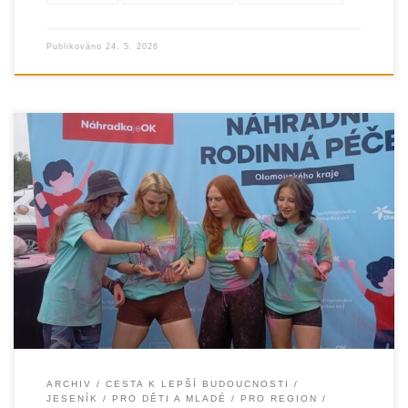
Publikováno
24. 5. 2026
Pokud první společná akce nastavila směr celého
projektu, pak je jasné, že “CESTA k lepší budoucnosti”
začala opravdu tím nejlepším možným
ARCHIV
CESTA K LEPŠÍ BUDOUCNOSTI
JESENÍK
PRO DĚTI A MLADÉ
PRO REGION