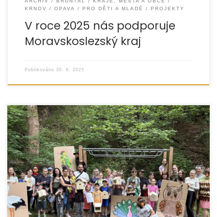
ARCHIV
BRUNTÁL
KRAJE, MĚSTA A OBCE
KRNOV
OPAVA
PRO DĚTI A MLADÉ
PROJEKTY
V roce 2025 nás podporuje
Moravskoslezský kraj
Publikováno
30. 6. 2025
Ve dnech 30. května až 1. června 2024 jsme uspořádali
vzdělávací pobyt pro pěstouny z Opavska, Vítkovska,
Krnovska a Bruntálska. Akce se konala v malebném