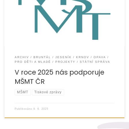
Organizace EUROTOPIA.CZ, o.p.s. získala v roce 2025
finanční podporu z Ministerstva školství, mládeže
a tělovýchovy ČR na realizaci tří projektů zaměřených na
podporu
ARCHIV
BRUNTÁL
JESENÍK
KRNOV
OPAVA
PRO DĚTI A MLADÉ
PROJEKTY
STÁTNÍ SPRÁVA
V roce 2025 nás podporuje
MŠMT ČR
MŠMT
Tiskové zprávy
Publikováno
9. 6. 2025