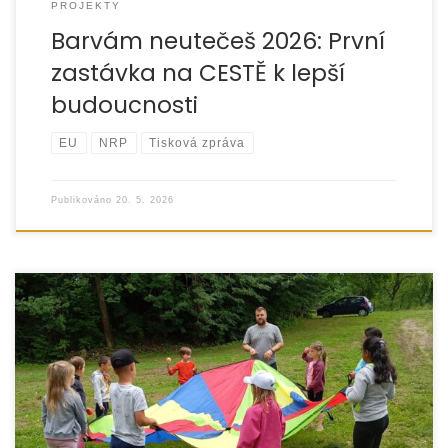
PROJEKTY
Barvám neutečeš 2026: První
zastávka na CESTĚ k lepší
budoucnosti
EU
NRP
Tisková zpráva
Publikováno
20. 5. 2026
Dejte dětem šanci zažít léto, které si jejich rodiny nemohou
dovolit. Pomozte dětem zažít léto plné radosti, přátelství
a nových zážitků.