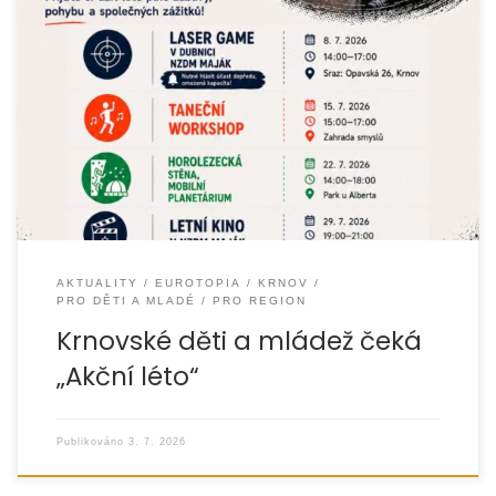
Letní prázdniny v Krnově budou letos plné pohybu, tvoření,
hudby a nezapomenutelných zážitků. Město Krnov ve
spolupráci s Armádou spásy
a organizací EUROTOPIA.CZ připravilo pro děti
AKTUALITY
EUROTOPIA
KRNOV
PRO DĚTI A MLADÉ
PRO REGION
Krnovské děti a mládež čeká
„Akční léto“
Publikováno
3. 7. 2026