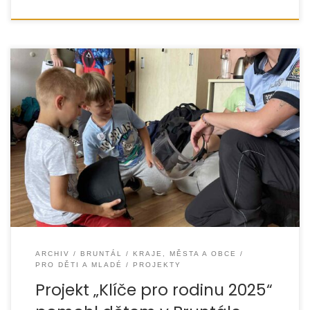
Díky podpoře města Bruntál ve výši 85 000 Kč se v roce
2025 podařilo realizovat projekt „Klíče pro rodinu 2025“,
který se zaměřil
ARCHIV
BRUNTÁL
KRAJE, MĚSTA A OBCE
PRO DĚTI A MLADÉ
PROJEKTY
Projekt „Klíče pro rodinu 2025“