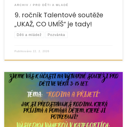
ARCHIV
PRO DĚTI A MLADÉ
9. ročník Talentové soutěže
„UKAŽ, CO UMÍŠ“ je tady!
Děti a mládež
Pozvánka
Publikováno
22. 2. 2026
Ve dnech 21. dubna až 26. května 2026 pořádá organizace
EUROTOPIA.CZ, o.p.s. ve spolupráci s Knihovnou Vincence
Priessnitze již 4. ročník výtvarné soutěže „Rodina