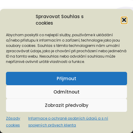
Spravovat Souhlas s
cookies
Posts navigation
Abychom poskytli co nejlepší služby, používáme k ukládání
1
2
…
4
a/nebo přístupu k informacím o zařízení, technologie jako jsou
soubory cookies. Souhlas s těmito technologiemi nám umožní
Ol
zpracovávat údaje, jako je chování při procházení nebo jedinečná
OLDER POSTS
ID na tomto webu. Nesouhlas nebo odvolání souhlasu může
nepříznivě ovlivnit určité vlastnosti a funkce.
Podporují nás...
Přijmout
Odmítnout
❬
❭
Zobrazit předvolby
Zásady
Informace o ochraně osobních údajů a s ní
cookies
spojených právech klienta