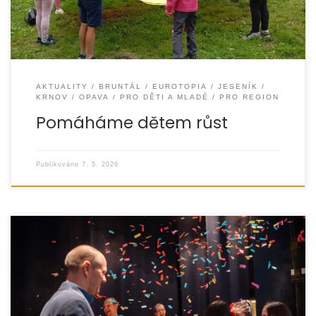
AKTUALITY
BRUNTÁL
EUROTOPIA
JESENÍK
KRNOV
OPAVA
PRO DĚTI A MLADÉ
PRO REGION
Pomáháme dětem růst
Publikováno
7. 5. 2026
Organizace EUROTOPIA.CZ uspořádala ve čtvrtek
23. dubna 2026 již 9. ročník talentové soutěže „UKAŽ, CO