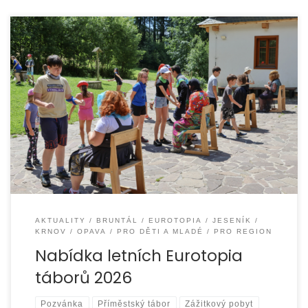
Jako každý rok připravujeme na letní prázdniny řadu
volnočasových aktivit pro děti ze znevýhodněných rodin.
Cílem je zpříjemnit jim dny
AKTUALITY
BRUNTÁL
EUROTOPIA
JESENÍK
KRNOV
OPAVA
PRO DĚTI A MLADÉ
PRO REGION
Nabídka letních Eurotopia
táborů 2026
Pozvánka
Příměstský tábor
Zážitkový pobyt