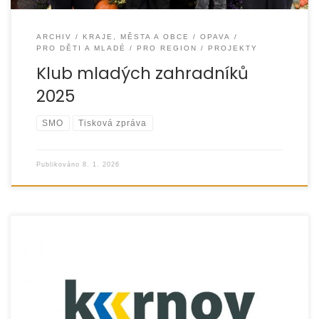
ARCHIV
KRAJE, MĚSTA A OBCE
OPAVA
PRO DĚTI A MLADÉ
PRO REGION
PROJEKTY
Klub mladých zahradníků
2025
SMO
Tisková zpráva
Publikováno
8. 1. 2026
V průběhu roku 2025 realizovala organizace
EUROTOPIA.CZ, o.p.s. několik preventivních projektů pro
děti, mládež a mladé dospělé z Krnova. Projekty byly