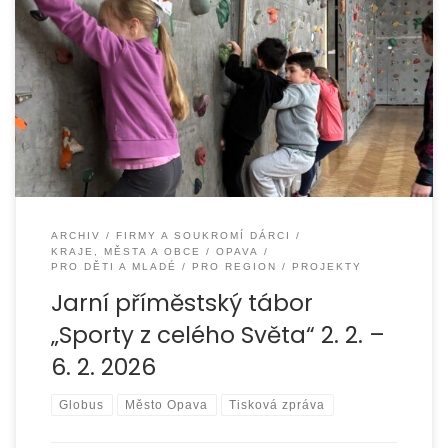
Na začátku příměstského tábora „Sporty z celého světa“,
který se v Opavě konal od 2. do 6. února 2026 a zúčastnilo
se ho 10 dětí,
ARCHIV
FIRMY A SOUKROMÍ DÁRCI
KRAJE, MĚSTA A OBCE
OPAVA
PRO DĚTI A MLADÉ
PRO REGION
PROJEKTY
Jarní příměstský tábor
„Sporty z celého Světa“ 2. 2. –
6. 2. 2026
Globus
Město Opava
Tisková zpráva