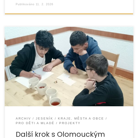
Publikováno
11. 2. 2026
Na Jesenicku byl v roce 2025 realizován projekt ReSTART –
Next Step, který navázal na předchozí úspěšný ročník
a pokračoval v podpoře mladistvých
ARCHIV
JESENÍK
KRAJE, MĚSTA A OBCE
PRO DĚTI A MLADÉ
PROJEKTY
Další krok s Olomouckým