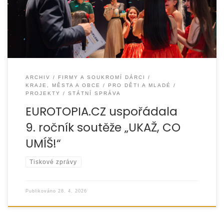
UMÍŠ!“. Akce se tradičně konala v KD
ARCHIV
FIRMY A SOUKROMÍ DÁRCI
KRAJE, MĚSTA A OBCE
PRO DĚTI A MLADÉ
PROJEKTY
STÁTNÍ SPRÁVA
EUROTOPIA.CZ uspořádala
9. ročník soutěže „UKAŽ, CO
UMÍŠ!“
Tiskové zprávy
Publikováno
28. 4. 2026