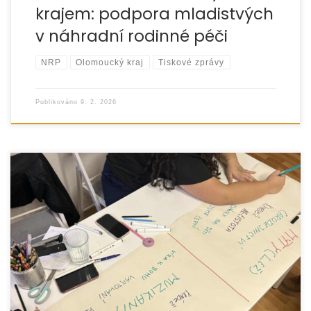
krajem: podpora mladistvých
v náhradní rodinné péči
NRP
Olomoucký kraj
Tiskové zprávy
Publikováno
9. 2. 2026
Během roku 2025 jsme realizovali projekt „Rosteme
společně 2025“, jehož cílem bylo podporovat porozumění
mezi lidmi, posilovat respekt k odlišnostem a předcházet