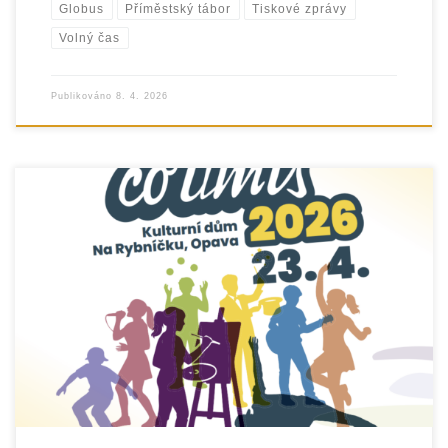
Globus
Příměstský tábor
Tiskové zprávy
Volný čas
Publikováno
8. 4. 2026
Srdečně zveme mladé talenty na 9. ročník oblíbené
soutěže „UKAŽ, CO UMÍŠ“, která je určena dětem a mládeži
zejména z Moravskoslezského kraje. Veřejná