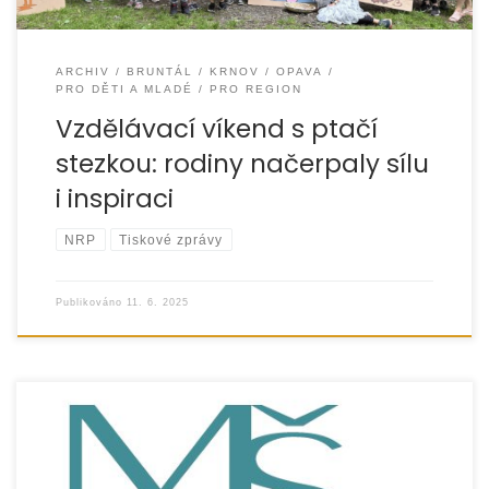
ARCHIV
BRUNTÁL
KRNOV
OPAVA
PRO DĚTI A MLADÉ
PRO REGION
Vzdělávací víkend s ptačí
stezkou: rodiny načerpaly sílu
i inspiraci
NRP
Tiskové zprávy
Publikováno
11. 6. 2025