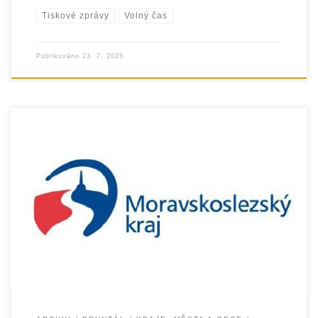
Tiskové zprávy
Volný čas
Publikováno
23. 7. 2025
Organizace EUROTOPIA.CZ realizuje v roce 2025 řadu
sociálních, preventivních a vzdělávacích projektů díky
finanční podpoře Moravskoslezského kraje. Podpora
kraje umožnila rozvíjet služby