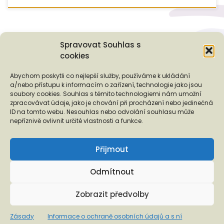
Spravovat Souhlas s
cookies
Podporují nás...
Abychom poskytli co nejlepší služby, používáme k ukládání
a/nebo přístupu k informacím o zařízení, technologie jako jsou
soubory cookies. Souhlas s těmito technologiemi nám umožní
zpracovávat údaje, jako je chování při procházení nebo jedinečná
ID na tomto webu. Nesouhlas nebo odvolání souhlasu může
❬
❭
nepříznivě ovlivnit určité vlastnosti a funkce.
Přijmout
Odmítnout
Copyright © 2026 EUROTOPIA.CZ, o.p.s.
Zobrazit předvolby
Informace o ochraně osobních údajů a s ní spojených
Zásady
Informace o ochraně osobních údajů a s ní
právech klienta