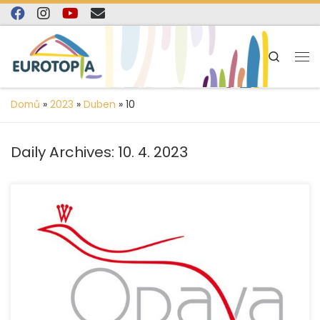
content
Skip to content
Search
Domů
»
2023
»
Duben
»
10
Daily Archives:
10. 4. 2023
Statutární město Opava je stabilním donátorem a podílí
se na financování sociálních služeb, které naše
organizace EUROTOPIA.CZ, o.p.s. ve městě provozuje