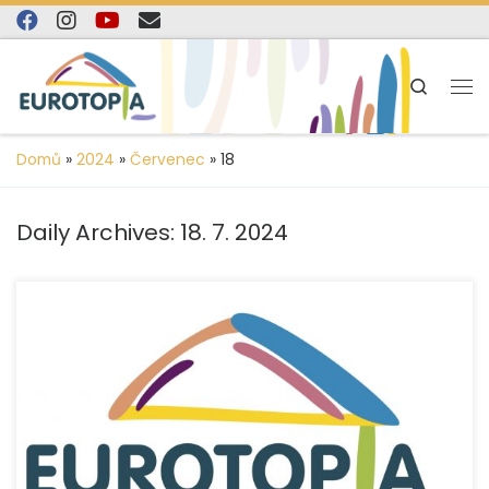
content
Skip to content
Search
Domů
»
2024
»
Červenec
»
18
Daily Archives:
18. 7. 2024
Zde naleznete Metodická doporučení pro činnost
platformy.